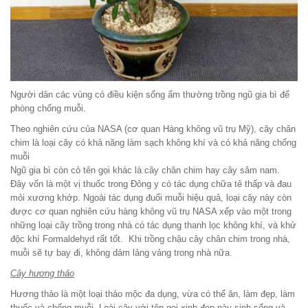
Người dân các vùng có điều kiện sống ẩm thường trồng ngũ gia bì để
phòng chống muỗi.
Theo nghiên cứu của NASA (cơ quan Hàng không vũ trụ Mỹ), cây chân
chim là loại cây có khả năng làm sạch không khí và có khả năng chống
muỗi
Ngũ gia bì còn có tên gọi khác là cây chân chim hay cây sâm nam.
Đây vốn là một vị thuốc trong Đông y có tác dụng chữa tê thấp và đau
mỏi xương khớp. Ngoài tác dụng đuổi muỗi hiệu quả, loại cây này còn
được cơ quan nghiên cứu hàng không vũ trụ NASA xếp vào một trong
những loại cây trồng trong nhà có tác dụng thanh lọc không khí, và khử
độc khí Formaldehyd rất tốt. Khi trồng chậu cây chân chim trong nhà,
muỗi sẽ tự bay đi, không dám lảng vảng trong nhà nữa.
Cây hương thảo
Hương thảo là một loại thảo mộc đa dụng, vừa có thể ăn, làm đẹp, làm
thuốc và chống muỗi. Loài cây với tên gọi xinh đẹp này sinh sống và