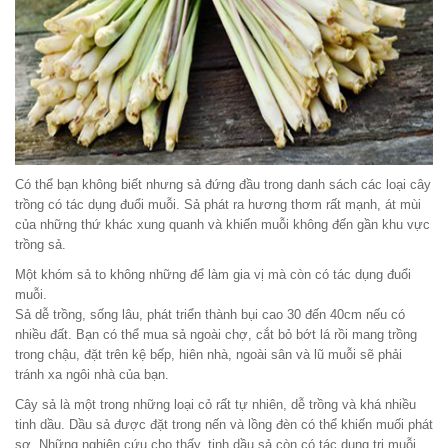
Có thể bạn không biết nhưng sả đứng đầu trong danh sách các loại cây
trồng có tác dụng đuổi muỗi. Sả phát ra hương thơm rất mạnh, át mùi
của những thứ khác xung quanh và khiến muỗi không đến gần khu vực
trồng sả.
Một khóm sả to không những để làm gia vị mà còn có tác dụng đuổi
muỗi.
Sả dễ trồng, sống lâu, phát triển thành bụi cao 30 đến 40cm nếu có
nhiều đất. Bạn có thể mua sả ngoài chợ, cắt bỏ bớt lá rồi mang trồng
trong chậu, đặt trên kệ bếp, hiên nhà, ngoài sân và lũ muỗi sẽ phải
tránh xa ngôi nhà của bạn.
Cây sả là một trong những loại cỏ rất tự nhiên, dễ trồng và khá nhiều
tinh dầu. Dầu sả được đặt trong nến và lồng đèn có thể khiến muối phát
sợ. Những nghiên cứu cho thấy, tinh dầu sả còn có tác dụng trị muỗi