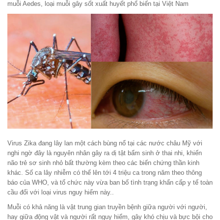
muỗi Aedes
, loại muỗi gây sốt xuất huyết phổ biến tại Việt Nam
Virus Zika đang lây lan một cách bùng nổ tại các nước châu Mỹ với
nghi ngờ đây là nguyên nhân gây ra dị tật bẩm sinh ở thai nhi, khiến
não trẻ sơ sinh nhỏ bất thường kèm theo các biến chứng thần kinh
khác. Số ca lây nhiễm có thể lên tới 4 triệu ca trong năm theo thông
báo của WHO, và tổ chức này vừa ban bố tình trạng khẩn cấp y tế toàn
cầu đối với loại virus nguy hiểm này..
Muỗi có khả năng là vật trung gian truyền bệnh giữa người với người,
hay giữa động vật và người rất nguy hiểm, gây khó chịu và bực bội cho