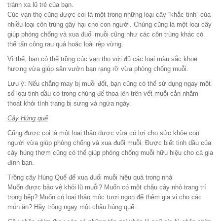
tránh xa lũ trẻ của bạn.
Cúc vạn thọ cũng được coi là một trong những loại cây “khắc tinh” của
nhiều loại côn trùng gây hại cho con người. Chúng cũng là một loại cây
giúp phòng chống và xua đuổi muỗi cũng như các côn trùng khác có
thể tấn công rau quả hoặc loài rệp vừng.
Vì thế, bạn có thể trồng cúc vạn thọ với đủ các loại màu sắc khoe
hương vừa giúp sân vườn bạn rạng rỡ vừa phòng chống muỗi.
Lưu ý: Nếu chẳng may bị muỗi đốt, bạn cũng có thể sử dụng ngay một
số loại tinh dầu có trong chúng để thoa lên trên vết muỗi cắn nhằm
thoát khỏi tình trạng bị sưng và ngứa ngáy.
Cây Húng quế
Cũng được coi là một loại thảo dược vừa có lợi cho sức khỏe con
người vừa giúp phòng chống và xua đuổi muỗi. Được biết tinh dầu của
cây húng thơm cũng có thể giúp phòng chống muỗi hữu hiệu cho cả gia
đình bạn.
Trồng cây Húng Quế để xua đuổi muỗi hiệu quả trong nhà
Muốn được bảo vệ khỏi lũ muỗi? Muốn có một chậu cây nhỏ trang trí
trong bếp? Muốn có loại thảo mộc tươi ngon để thêm gia vị cho các
món ăn? Hãy trồng ngay một chậu húng quế.