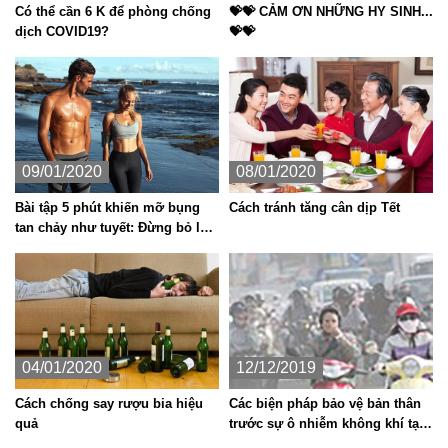
Có thể cần 6 K để phòng chống
💝💝 CẢM ƠN NHỮNG HY SINH...
dịch COVID19?
💝💝
09/01/2020
08/01/2020
Bài tập 5 phút khiến mỡ bụng
Cách tránh tăng cân dịp Tết
tan chảy như tuyết: Đừng bỏ lỡ
cơ hội để có vòng 2 phẳng lì
04/01/2020
12/12/2019
Cách chống say rượu bia hiệu
Các biện pháp bảo vệ bản thân
quả
trước sự ô nhiễm không khí tại
Hà Nội