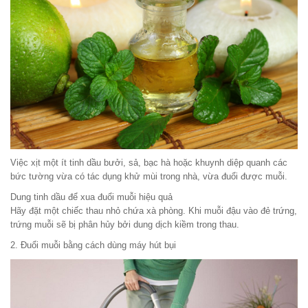
Việc xịt một ít tinh dầu bưởi, sả, bạc hà hoặc khuynh diệp quanh các
bức tường vừa có tác dụng khử mùi trong nhà, vừa đuổi được muỗi.
Dung tinh dầu để xua đuổi muỗi hiệu quả
Hãy đặt một chiếc thau nhỏ chứa xà phòng. Khi muỗi đậu vào đẻ trứng,
trứng muỗi sẽ bị phân hủy bởi dung dịch kiềm trong thau.
2. Đuổi muỗi bằng cách dùng máy hút bụi