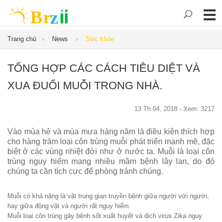
Trang chủ
News
Sức khỏe
TỔNG HỢP CÁC CÁCH TIÊU DIỆT VÀ
XUA ĐUỔI MUỖI TRONG NHÀ.
13 Th 04, 2018 - Xem: 3217
Vào mùa hè và mùa mưa hàng năm là điều kiện thích hợp
cho hàng trăm loại côn trùng muỗi phát triển mạnh mẽ, đặc
biệt ở các vùng nhiệt đới như ở nước ta. Muỗi là loại côn
trùng nguy hiểm mang nhiều mầm bệnh lây lan, do đó
chúng ta cần tích cực để phòng tránh chúng.
Muỗi có khả năng là vật trung gian truyền bệnh giữa người với người,
hay giữa động vật và người rất nguy hiểm
Muỗi loại côn trùng gây bệnh sốt xuất huyết và dịch
virus Zika
nguy