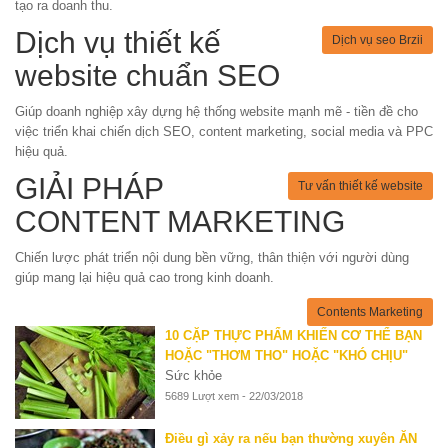
tạo ra doanh thu.
Dịch vụ thiết kế
Dịch vụ seo Brzii
website chuẩn SEO
Giúp doanh nghiệp xây dựng hệ thống website mạnh mẽ - tiền đề cho
việc triển khai chiến dịch SEO, content marketing, social media và PPC
hiệu quả.
GIẢI PHÁP
Tư vấn thiết kế website
CONTENT MARKETING
Chiến lược phát triển nội dung bền vững, thân thiện với người dùng
giúp mang lại hiệu quả cao trong kinh doanh.
Contents Marketing
10 CẶP THỰC PHẨM KHIẾN CƠ THỂ BẠN
HOẶC "THƠM THO" HOẶC "KHÓ CHỊU"
Sức khỏe
5689 Lượt xem - 22/03/2018
Điều gì xảy ra nếu bạn thường xuyên ĂN