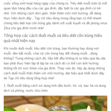
cuộc sống sinh hoạt hàng ngày của chúng ta. Tiêu diệt muỗi luôn là mối
quan tâm hàng đầu của các gia đình, đặc biệt là các gia đình có trẻ
nhỏ. Với những cách đơn giản, thân thiện mới môi trường, dễ dàng
thực hiện dưới đây , Tạp chí tiêu dùng mong rằng bạn có thể nhanh
chóng tiêu diệt loại côn trùng gây bệnh sốt xuất huyết và đề phòng virus
Zika cho gia đình mình nhé!
Tổng hợp các cách đuổi muỗi và tiêu diệt côn trùng hiệu
quả nhất hiện nay
Khi muốn đuổi muỗi, tiêu diệt côn trùng, bạn thường hay dùng vợt
muỗi, đèn bắt muỗi, chai xịt côn trùng hay đốt nhang muỗi…đúng
không? Trong những cách đó, hầu hết đều không tỏ ra hiệu quả lâu dài,
bạn phải thực hiện lặp đi lặp lai và cách đó có thể còn ảnh hưởng
không tốt tới sức khỏe của gia đình. Thay vào đó, hãy áp dụng những
cách đuổi muỗi thân thiện với môi trường, đạt hiệu quả nhất dưới đây
do Tạp chí tiêu dùng tổng hợp nhé!
1. Đuổi muỗi bằng cách sử dụng tinh dầu bưởi, tỏi, sả, bạc hà và dung
dịch xà phòng, nước rữa chén