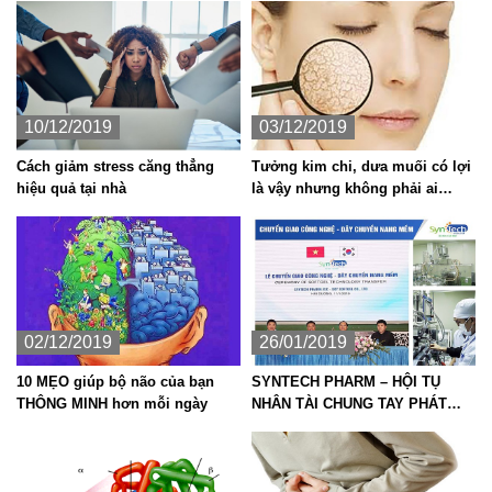
10/12/2019
03/12/2019
Cách giảm stress căng thẳng
Tưởng kim chi, dưa muối có lợi
hiệu quả tại nhà
là vậy nhưng không phải ai
cũng ăn được thực phẩm lên
men vì những tác hại sau đây
02/12/2019
26/01/2019
10 MẸO giúp bộ não của bạn
SYNTECH PHARM – HỘI TỤ
THÔNG MINH hơn mỗi ngày
NHÂN TÀI CHUNG TAY PHÁT
TRIỂN