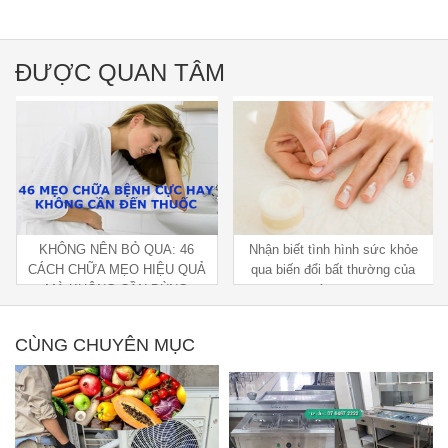
ĐƯỢC QUAN TÂM
KHÔNG NÊN BỎ QUA: 46
Nhận biết tình hình sức khỏe
CÁCH CHỮA MẸO HIỆU QUẢ
qua biến đổi bất thường của
MÀ KHÔNG CẦN DÙNG
móng tay
THUỐC
CÙNG CHUYÊN MỤC