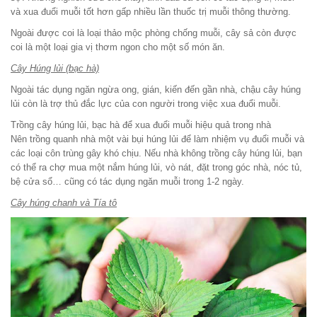
và xua đuổi muỗi tốt hơn gấp nhiều lần thuốc trị muỗi thông thường.
Ngoài được coi là loại thảo mộc phòng chống muỗi, cây sả còn được
coi là một loại gia vị thơm ngon cho một số món ăn.
Cây Húng lủi (bạc hà)
Ngoài tác dụng ngăn ngừa ong, gián, kiến đến gần nhà, chậu cây húng
lủi còn là trợ thủ đắc lực của con người trong việc xua đuổi muỗi.
Trồng cây húng lủi, bạc hà để xua đuổi muỗi hiệu quả trong nhà
Nên trồng quanh nhà một vài bụi húng lủi để làm nhiệm vụ đuổi muỗi và
các loại côn trùng gây khó chịu. Nếu nhà không trồng cây húng lủi, bạn
có thể ra chợ mua một nắm húng lủi, vò nát, đặt trong góc nhà, nóc tủ,
bệ cửa sổ… cũng có tác dụng ngăn muỗi trong 1-2 ngày.
Cây húng chanh và Tía tô