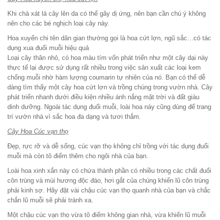
Khi chà xát lá cây lên da có thể gây dị ứng, nên bạn cần chú ý không
nên cho các bé nghịch loại cây này.
Hoa xuyến chi tên dân gian thường gọi là hoa cứt lợn, ngũ sắc…có tác
dụng xua đuổi muỗi hiệu quả
Loại cây thân nhỏ, có hoa màu tím vốn phát triển như một cây dại này
thực tế lại được sử dụng rất nhiều trong việc sản xuất các loại kem
chống muỗi nhờ hàm lượng coumarin tự nhiên của nó. Bạn có thể dễ
dàng tìm thấy một cây hoa cứt lợn và trồng chúng trong vườn nhà. Cây
phát triển nhanh dưới điều kiện nhiều ánh nắng mặt trời và đất giàu
dinh dưỡng. Ngoài tác dụng đuổi muỗi, loài hoa này cũng dùng để trang
trí vườn nhà vì sắc hoa đa dạng và tươi thắm.
Cây Hoa Cúc vạn thọ
Đẹp, rực rỡ và dễ sống, cúc vạn thọ không chỉ trồng với tác dụng đuổi
muỗi mà còn tô điểm thêm cho ngôi nhà của bạn.
Loài hoa xinh xắn này có chứa thành phần có nhiều trong các chất đuổi
côn trùng và mùi hương độc đáo, hơi gắt của chúng khiến lũ côn trùng
phải kinh sợ. Hãy đặt vài chậu cúc vạn thọ quanh nhà của bạn và chắc
chắn lũ muỗi sẽ phải tránh xa.
Một chậu cúc vạn thọ vừa tô điểm không gian nhà, vừa khiến lũ muỗi