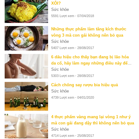
XÔI?
Sức khỏe
5591 Lượt xem - 07/04/2018
Những thực phẩm làm tăng kích thước
vòng 3 mà con gái không nên bỏ qua
Sức khỏe
5407 Lượt xem - 28/08/2017
6 dấu hiệu cho thấy bạn đang bị lão hóa
da cổ, hãy làm ngay những điều này để
ngăn chặn
Sức khỏe
5303 Lượt xem - 28/08/2017
Cách chống say rượu bia hiệu quả
Sức khỏe
4739 Lượt xem - 04/01/2020
4 thực phẩm vàng mang lại vòng 1 như ý
mà con gái đang dậy thì không nên bỏ qua
Sức khỏe
4714 Lượt xem - 25/08/2017