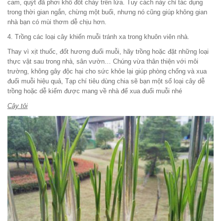
cam, quýt đã phơi khô đốt cháy trên lửa. Tuy cách này chỉ tác dụng
trong thời gian ngắn, chừng một buổi, nhưng nó cũng giúp không gian
nhà bạn có mùi thơm dễ chịu hơn.
4. Trồng các loại cây khiến muỗi tránh xa trong khuôn viên nhà.
Thay vì xịt thuốc, đốt hương đuổi muỗi, hãy trồng hoặc đặt những loại
thực vật sau trong nhà, sân vườn… Chúng vừa thân thiện với môi
trường, không gây độc hại cho sức khỏe lại giúp phòng chống và xua
đuổi muỗi hiệu quả, Tạp chí tiêu dùng chia sẽ bạn một số loại cây dễ
trồng hoặc dễ kiếm được mang về nhà để xua đuổi muỗi nhé
Cây tỏi