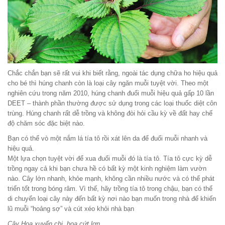
Chắc chắn bạn sẽ rất vui khi biết rằng, ngoài tác dụng chữa ho hiệu quả
cho bé thì húng chanh còn là loại cây ngăn muỗi tuyệt vời. Theo một
nghiên cứu trong năm 2010, húng chanh đuổi muỗi hiệu quả gấp 10 lần
DEET – thành phần thường được sử dụng trong các loại thuốc diệt côn
trùng. Húng chanh rất dễ trồng và không đòi hỏi cầu kỳ về đất hay chế
độ chăm sóc đặc biệt nào.
Bạn có thể vò một nắm lá tía tô rồi xát lên da để đuổi muỗi nhanh và
hiệu quả.
Một lựa chọn tuyệt vời để xua đuổi muỗi đó là tía tô. Tía tô cực kỳ dễ
trồng ngay cả khi bạn chưa hề có bất kỳ một kinh nghiệm làm vườn
nào. Cây lớn nhanh, khỏe mạnh, không cần nhiều nước và có thể phát
triển tốt trong bóng râm. Vì thế, hãy trồng tía tô trong chậu, bạn có thể
di chuyển loại cây này đến bất kỳ nơi nào bạn muốn trong nhà để khiến
lũ muỗi “hoảng sợ” và cút xéo khỏi nhà bạn
Cây Hoa xuyến chi, hoa cứt lợn