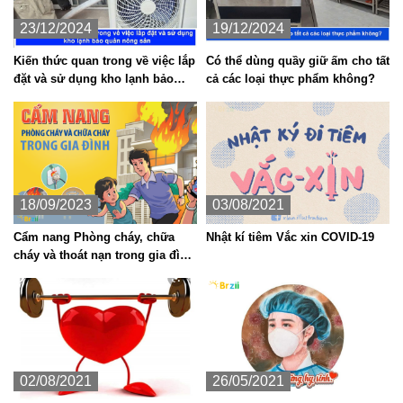
23/12/2024
19/12/2024
Kiến thức quan trong về việc lắp
Có thể dùng quầy giữ ấm cho tất
đặt và sử dụng kho lạnh bảo
cả các loại thực phẩm không?
quản nông sản
18/09/2023
03/08/2021
Cẩm nang Phòng cháy, chữa
Nhật kí tiêm Vắc xin COVID-19
cháy và thoát nạn trong gia đình
mà bạn nên biết
02/08/2021
26/05/2021