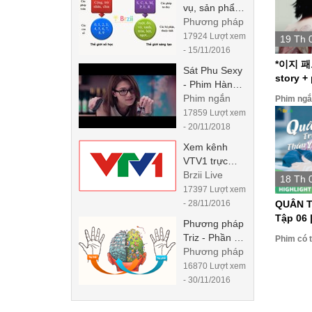
Thuyết minh
vụ, sản phẩm
bằng phương
Phương pháp
pháp
17924 Lượt xem
19 Th 
SCAMPER
- 15/11/2016
*이지 패
Sát Phu Sexy
story +
- Phim Hành
Động Sát Thủ
Phim ngắn
Phim ngắ
Cực Cực Hay
17859 Lượt xem
- 20/11/2018
Xem kênh
VTV1 trực
tuyến
Brzii Live
18 Th 
17397 Lượt xem
- 28/11/2016
QUÂN T
Tập 06 
Phương pháp
Tình L
Triz - Phần 0:
Phim có t
40 Nguyên
Phương pháp
tắc - thủ thuật
16870 Lượt xem
sáng tạo cơ
- 30/11/2016
bản