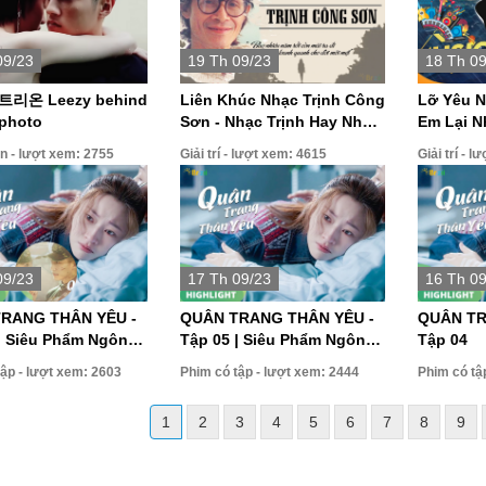
09/23
19 Th 09/23
18 Th 0
트리온 Leezy behind
Liên Khúc Nhạc Trịnh Công
Lỡ Yêu N
 photo
Sơn - Nhạc Trịnh Hay Nhất
Em Lại N
Mọi Thời Đại
Nhẹ Nhàn
n - lượt xem: 2755
Giải trí - lượt xem: 4615
Giải trí - 
2023
09/23
17 Th 09/23
16 Th 0
RANG THÂN YÊU -
QUÂN TRANG THÂN YÊU -
QUÂN TR
| Siêu Phẩm Ngôn
Tập 05 | Siêu Phẩm Ngôn
Tập 04
ãng Mạn Cực Hot
Tình Lãng Mạn Cực Hot
ập - lượt xem: 2603
Phim có tập - lượt xem: 2444
Phim có tậ
1
2
3
4
5
6
7
8
9