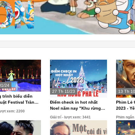
01/24
27 Th 11/23
13 Th 1
trình biểu diễn
Điểm check in hot nhất
Phim Lẻ 
t Festival Tràng
Noel năm nay "Khu rừng
2023 - Y
An - Ninh Bình 2023.
- lượt xem: 2200
pha lê lớn nhất Việt Nam"
Đen | Ph
Giải trí - lượt xem: 3441
Phim ngắn 
Thuyết M