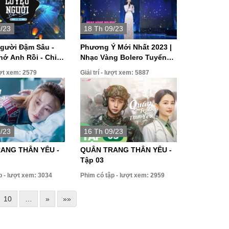
9/23
18 Th 09/23
gười Đậm Sâu -
Phương Ý Mới Nhất 2023 |
hớ Anh Rồi - Chill
Nhạc Vàng Bolero Tuyển
g Hot TikTok
Chọn Hay Nhất
lượt xem: 2579
Giải trí - lượt xem: 5887
9/23
16 Th 09/23
ANG THÂN YÊU -
QUÂN TRANG THÂN YÊU -
Tập 03
p - lượt xem: 3034
Phim có tập - lượt xem: 2959
10
…
»
»»