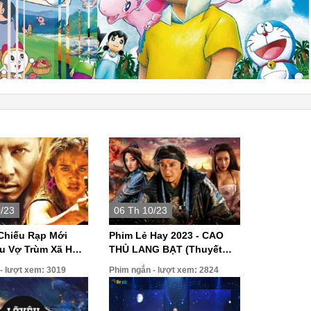
0/23
06 Th 10/23
Chiếu Rạp Mới
Phim Lẻ Hay 2023 - CAO
êu Vợ Trùm Xã Hội
THỦ LANG BẠT (Thuyết
im Hành Đông Mỹ
Minh) | Phim Hành Động Võ
- lượt xem: 3019
Phim ngắn - lượt xem: 2824
inh Hay Nhất
Thuật Trung Quốc