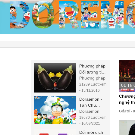
Phương pháp
Đối tượng tiêu
điểm
Phương pháp
21289 Lượt xem
01 Th 
- 15/11/2016
Chương 
Doraemon -
nghệ thuậ
Tân Chú
Khủng Long
Doraemon
Giải trí 
Của Nobita
18670 Lượt xem
(2020) -
- 10/09/2021
Vietsub -
Đổi mới dịch