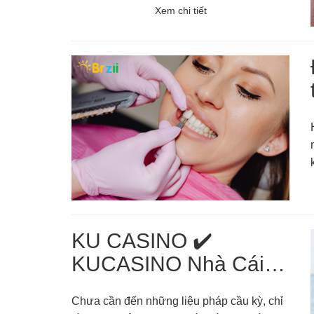
Phượng uy tín, chuyên nghiệp nhất?
Xem chi tiết
KU CASINO ✔️
KUCASINO Nhà Cái
KU Casino online số 1
Chưa cần đến những liệu pháp cầu kỳ, chỉ
⭐️