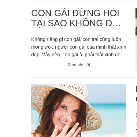
CON GÁI ĐỪNG HỎI
TẠI SAO KHÔNG ĐẸP
NẾU KHÔNG BIẾT
Không riêng gì con gái, con trai cũng luôn
NHỮNG MẸO NÀY.
mong ước người con gái của mình thật xinh
đẹp. Vậy nên, con gái à, phải thật xinh đẹp
vào. Dưới đây là một số mẹo không thể bỏ
Xem chi tiết
qua nếu bạn muốn đẹp.