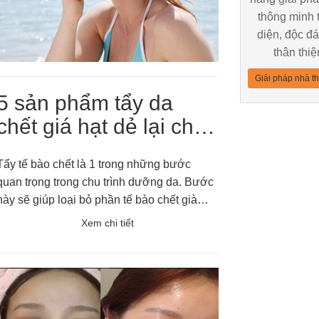
thông minh 
diện, độc đ
thân thiệ
Giải pháp nhà t
5 sản phẩm tẩy da
chết giá hạt dẻ lại chất
lượng giúp bạn có làn
Tẩy tế bào chết là 1 trong những bước
da căn...
quan trọng trong chu trình dưỡng da. Bước
này sẽ giúp loại bỏ phần tế bào chết già
nua, thô ráp trên bề mặt da, khiến da mịn
Xem chi tiết
màng, hạn chế bít tắc lỗ chân lông gây mụn,
da cũng dễ hấp thụ dưỡng chất từ các
bước dưỡng sau đó.