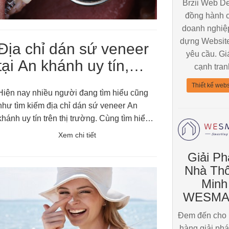
Brzii Web D
đồng hành 
doanh nghiệ
dựng Website
Địa chỉ dán sứ veneer
yêu cầu. Gi
tại An khánh uy tín,
cạnh tran
chất lượng trên thị
Thiết kế webs
Hiện nay nhiều người đang tìm hiểu cũng
trường
như tìm kiếm địa chỉ dán sứ veneer An
khánh uy tín trên thị trường. Cùng tìm hiểu
đặc điểm của phương pháp này hiện nay
Xem chi tiết
như thế nào?
Giải Ph
Nhà Th
Minh
WESMA
Đem đến cho
hàng giải ph