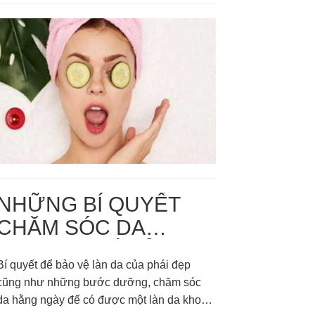
điểm, vừa giúp bạn che đi những khuyết
điểm tuổi tác để luôn trẻ trung, rạng ngời
luôn là vấn đề được phái đẹp quan tâm
hàng đầu.
NHỮNG BÍ QUYẾT
CHĂM SÓC DA
KHÔNG THỂ BỎ QUA
Bí quyết để bảo vệ làn da của phái đẹp
TRONG NGÀY HÈ
cũng như những bước dưỡng, chăm sóc
NÓNG
da hằng ngày để có được một làn da khoẻ