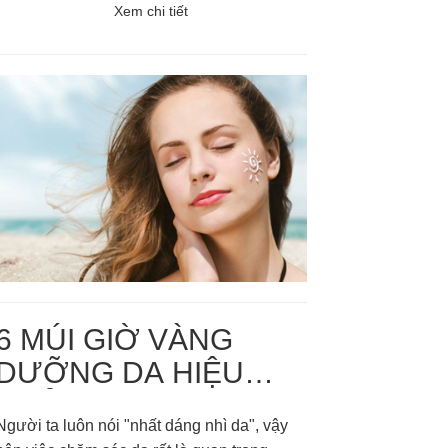
đẹp để chào đón một mùa hè sắp đến!
Xem chi tiết
6 MÚI GIỜ VÀNG
DƯỠNG DA HIỆU
QUẢ
Người ta luôn nói "nhất dáng nhì da", vậy