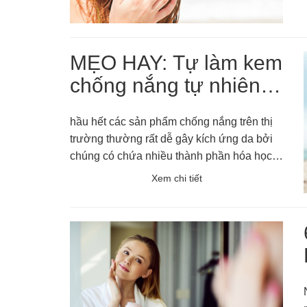
MẸO HAY: Tự làm kem
chống nắng tự nhiên
vừa tránh đen sạm
hầu hết các sản phẩm chống nắng trên thị
vừa dưỡng trắ...
trường thường rất dễ gây kích ứng da bởi
chúng có chứa nhiều thành phần hóa học.
Để khắc phục tình trạng này mà không mất
Xem chi tiết
đi khả năng chống nắng cũng như hỗ trợ
giúp da tươi khỏe hơn, hãy tự mình làm
kem chống nắng theo công thức đơn giản
sau đây nha!