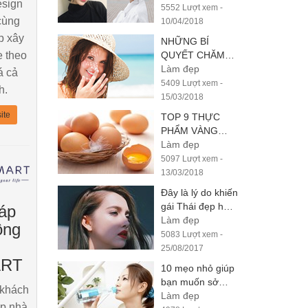
esign
"ĂN GIAN TUỔI"
5552 Lượt xem -
cùng
10/04/2018
p xây
NHỮNG BÍ
 theo
QUYẾT CHĂM
SÓC DA KHÔNG
Làm đẹp
á cả
THỂ BỎ QUA
5409 Lượt xem -
h.
TRONG NGÀY
15/03/2018
HÈ NÓNG
ite
TOP 9 THỰC
PHẨM VÀNG
GIÚP CHO
Làm đẹp
VÒNG 1 CĂNG
5097 Lượt xem -
TRÒN
13/03/2018
Đây là lý do khiến
gái Thái đẹp hút
áp
hồn
Làm đẹp
ông
5083 Lượt xem -
25/08/2017
RT
10 mẹo nhỏ giúp
bạn muốn sở
 khách
hữu mái tóc dài
Làm đẹp
áp nhà