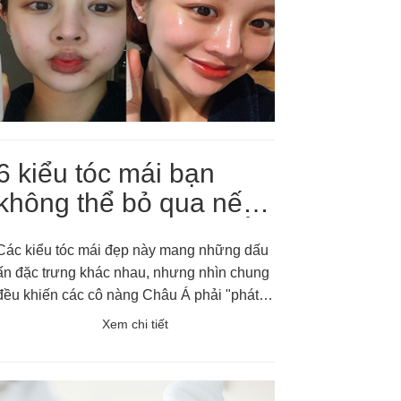
6 kiểu tóc mái bạn
không thể bỏ qua nếu
muốn "ĂN GIAN TUỔI"
Các kiểu tóc mái đẹp này mang những dấu
ấn đặc trưng khác nhau, nhưng nhìn chung
đều khiến các cô nàng Châu Á phải "phát
cuồng" và chưa bao giờ có dấu hiệu "hạ
Xem chi tiết
nhiệt".