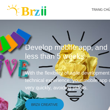
TRANG CH
Develop mobile app, and l
less than 5 weeks
With the flexibility of agile developmen
technical experience, your mobile app
very quickly, avoiding pitfalls.
BRZII CREATIVE