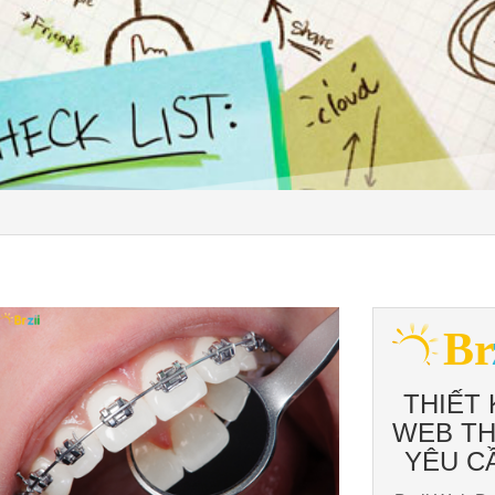
THIẾT 
WEB T
YÊU C