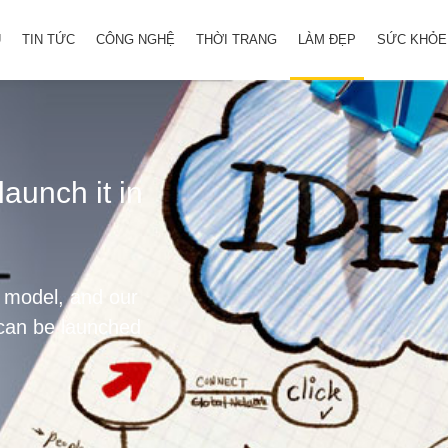
Ủ
TIN TỨC
CÔNG NGHỆ
THỜI TRANG
LÀM ĐẸP
SỨC KHỎE
aunch it in
t model, and our
 can be launched