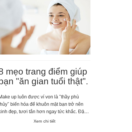
8 mẹo trang điểm giúp
bạn "ăn gian tuổi thật".
Make up luôn được ví von là "thầy phù
thủy" biến hóa để khuôn mặt bạn trở nên
xinh đẹp, tươi tắn hơn ngay tức khắc. Đặc
biệt, khi độ tuổi không còn trẻ, việc make up
Xem chi tiết
thế nào để vừa nổi bật được những ưu