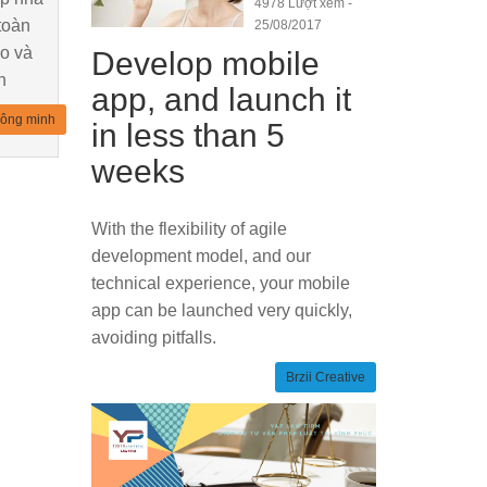
và khỏe
4978 Lượt xem -
toàn
25/08/2017
áo và
Develop mobile
n
app, and launch it
hông minh
in less than 5
weeks
With the flexibility of agile
development model, and our
technical experience, your mobile
app can be launched very quickly,
avoiding pitfalls.
Brzii Creative