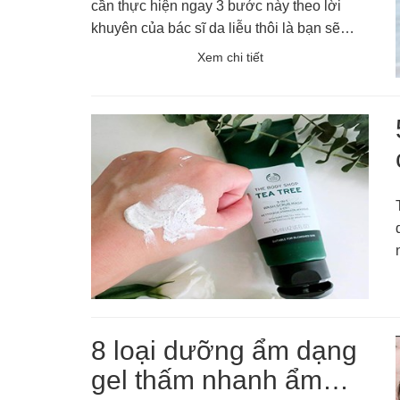
cần thực hiện ngay 3 bước này theo lời
khuyên của bác sĩ da liễu thôi là bạn sẽ
thấy làn da lấy lại phong độ rất nhanh.
Xem chi tiết
8 loại dưỡng ẩm dạng
gel thấm nhanh ẩm