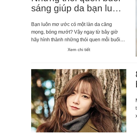
sáng giúp da bạn luôn
căng mọng tràn đầy
Bạn luôn mơ ước có một làn da căng
sức sống....
mọng, bóng mướt? Vậy ngay từ bây giờ
hãy hình thành những thói quen mỗi buổi
sáng này nhé!
Xem chi tiết