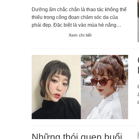
mượt cực phù hợp cho
Dưỡng ẩm chắc chắn là thao tác không thể
da mụn
thiếu trong công đoạn chăm sóc da của
phái đẹp. Đặc biệt là vào mùa hè nắng
nóng, da đổ mồ hôi rất nhiều nên độ ẩm
Xem chi tiết
trong từng tế bào không còn đầy đủ và vẹn
toàn như trước.
Những thói quen buổi