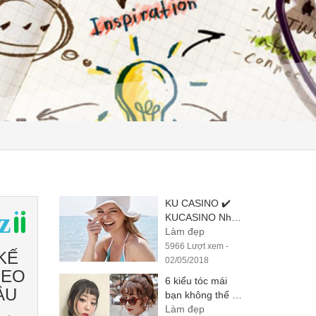
KU CASINO ✔️
KUCASINO Nhà
Cái KU Casino
Làm đẹp
online số 1 ⭐️
5966 Lượt xem -
KẾ
02/05/2018
HEO
6 kiểu tóc mái
ẦU
bạn không thể bỏ
qua nếu muốn
Làm đẹp