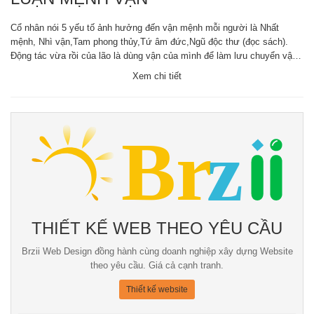
Cổ nhân nói 5 yếu tố ảnh hưởng đến vận mệnh mỗi người là Nhất
mệnh, Nhì vận,Tam phong thủy,Tứ âm đức,Ngũ độc thư (đọc sách).
Động tác vừa rồi của lão là dùng vận của mình để làm lưu chuyển vận
của người khác. Mệnh không thể thay đổi được, nhưng vận có thể thay
Xem chi tiết
đổi được, chữ “ 運” (vận) có xe và thuyền, nên trong quá trình của cuộc
đời, nó có thể làm thay đổi đến hướng đi tốt hơn
THIẾT KẾ WEB THEO YÊU CẦU
Brzii Web Design đồng hành cùng doanh nghiệp xây dựng Website
theo yêu cầu. Giá cả cạnh tranh.
Thiết kế website