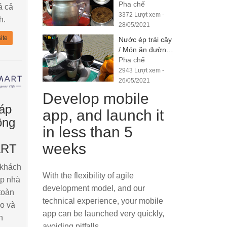
đậm đà hương vị
Pha chế
á cả
3372 Lượt xem -
h.
28/05/2021
ite
Nước ép trái cây
/ Món ăn đường
phố Hàn Quốc
Pha chế
2943 Lượt xem -
26/05/2021
Develop mobile
áp
app, and launch it
ông
in less than 5
weeks
RT
 khách
With the flexibility of agile
áp nhà
development model, and our
toàn
technical experience, your mobile
áo và
app can be launched very quickly,
n
avoiding pitfalls.