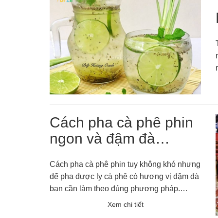
Cách pha cà phê phin
ngon và đậm đà
hương vị
Cách pha cà phê phin tuy không khó nhưng
để pha được ly cà phê có hương vị đậm đà
bạn cần làm theo đúng phương pháp.
Hướng dẫn dưới đây sẽ giúp bạn pha
Xem chi tiết
được ly cà phê ngon nhất.