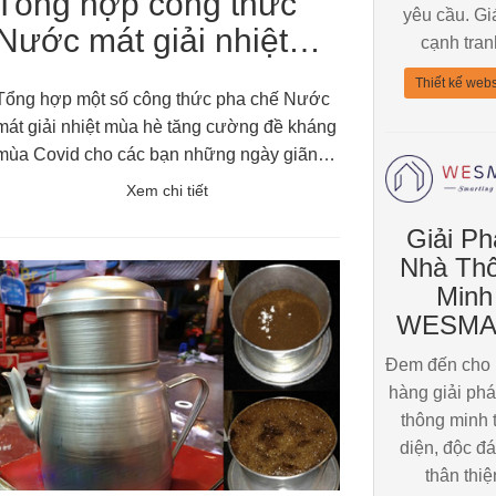
Tổng hợp công thức
yêu cầu. Gi
Nước mát giải nhiệt
cạnh tran
mùa hè tăng cường đề
Thiết kế webs
Tổng hợp một số công thức pha chế Nước
kháng mùa C...
mát giải nhiệt mùa hè tăng cường đề kháng
mùa Covid cho các bạn những ngày giãn
cách ở nhà xem và thực hành để tự pha
Xem chi tiết
cho mình những cốc nước giải khát ngon
Giải Ph
và ưng ý nhât.
Nhà Th
Minh
WESMA
Đem đến cho
hàng giải ph
thông minh 
diện, độc đ
thân thiệ