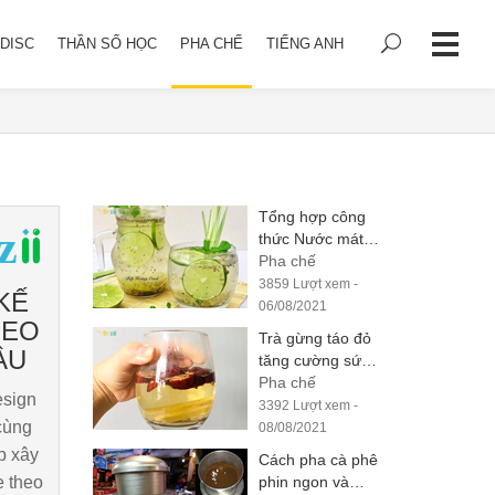
DISC
THẦN SỐ HỌC
PHA CHẾ
TIẾNG ANH
Tổng hợp công
thức Nước mát
giải nhiệt mùa hè
Pha chế
tăng cường đề
3859 Lượt xem -
KẾ
kháng mùa Covid
06/08/2021
HEO
Trà gừng táo đỏ
ẦU
tăng cường sức
khoẻ
Pha chế
esign
3392 Lượt xem -
cùng
08/08/2021
p xây
Cách pha cà phê
 theo
phin ngon và