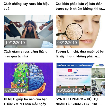
Cách chống say rượu bia hiệu
Các biện pháp bảo vệ bản thân
quả
trước sự ô nhiễm không khí tại
Hà Nội
10/12/2019
03/12/2019
Cách giảm stress căng thẳng
Tưởng kim chi, dưa muối có lợi
hiệu quả tại nhà
là vậy nhưng không phải ai
cũng ăn được thực phẩm lên
men vì những tác hại sau đây
02/12/2019
26/01/2019
10 MẸO giúp bộ não của bạn
SYNTECH PHARM – HỘI TỤ
THÔNG MINH hơn mỗi ngày
NHÂN TÀI CHUNG TAY PHÁT
TRIỂN