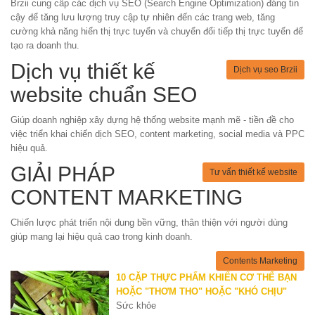
Brzii cung cấp các dịch vụ SEO (Search Engine Optimization) đáng tin
cậy để tăng lưu lượng truy cập tự nhiên đến các trang web, tăng
cường khả năng hiển thị trực tuyến và chuyển đổi tiếp thị trực tuyến để
tạo ra doanh thu.
Dịch vụ thiết kế
Dịch vụ seo Brzii
website chuẩn SEO
Giúp doanh nghiệp xây dựng hệ thống website mạnh mẽ - tiền đề cho
việc triển khai chiến dịch SEO, content marketing, social media và PPC
hiệu quả.
GIẢI PHÁP
Tư vấn thiết kế website
CONTENT MARKETING
Chiến lược phát triển nội dung bền vững, thân thiện với người dùng
giúp mang lại hiệu quả cao trong kinh doanh.
Contents Marketing
10 CẶP THỰC PHẨM KHIẾN CƠ THỂ BẠN
HOẶC "THƠM THO" HOẶC "KHÓ CHỊU"
Sức khỏe