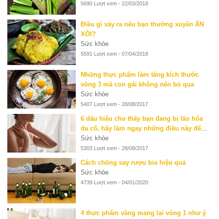
5690 Lượt xem - 22/03/2018
Điều gì xảy ra nếu bạn thường xuyên ĂN
XÔI?
Sức khỏe
5591 Lượt xem - 07/04/2018
Những thực phẩm làm tăng kích thước
vòng 3 mà con gái không nên bỏ qua
Sức khỏe
5407 Lượt xem - 28/08/2017
6 dấu hiệu cho thấy bạn đang bị lão hóa
da cổ, hãy làm ngay những điều này để
ngăn chặn
Sức khỏe
5303 Lượt xem - 28/08/2017
Cách chống say rượu bia hiệu quả
Sức khỏe
4739 Lượt xem - 04/01/2020
4 thực phẩm vàng mang lại vòng 1 như ý