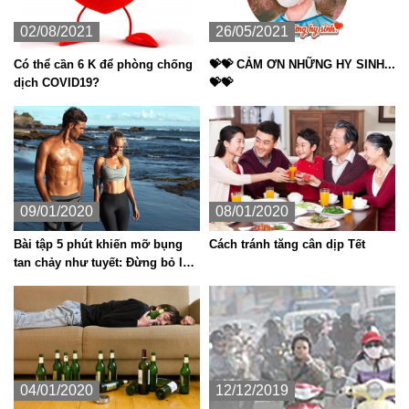
02/08/2021
26/05/2021
Có thể cần 6 K để phòng chống
💝💝 CẢM ƠN NHỮNG HY SINH...
dịch COVID19?
💝💝
09/01/2020
08/01/2020
Bài tập 5 phút khiến mỡ bụng
Cách tránh tăng cân dịp Tết
tan chảy như tuyết: Đừng bỏ lỡ
cơ hội để có vòng 2 phẳng lì
04/01/2020
12/12/2019