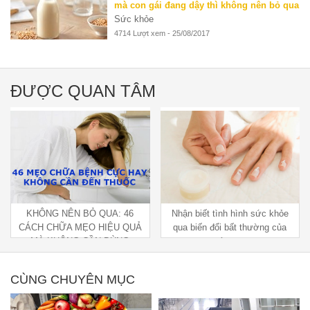
mà con gái đang dậy thì không nên bỏ qua
Sức khỏe
4714 Lượt xem - 25/08/2017
ĐƯỢC QUAN TÂM
KHÔNG NÊN BỎ QUA: 46
Nhận biết tình hình sức khỏe
CÁCH CHỮA MẸO HIỆU QUẢ
qua biến đổi bất thường của
MÀ KHÔNG CẦN DÙNG
móng tay
THUỐC
CÙNG CHUYÊN MỤC