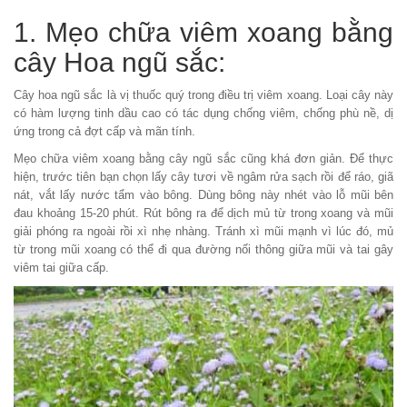
1. Mẹo chữa viêm xoang bằng
cây Hoa ngũ sắc:
Cây hoa ngũ sắc là vị thuốc quý trong điều trị viêm xoang. Loại cây này
có hàm lượng tinh dầu cao có tác dụng chống viêm, chống phù nề, dị
ứng trong cả đợt cấp và mãn tính.
Mẹo chữa viêm xoang
bằng cây ngũ sắc cũng khá đơn giản. Để thực
hiện, trước tiên bạn chọn lấy cây tươi về ngâm rửa sạch rồi để ráo, giã
nát, vắt lấy nước tẩm vào bông. Dùng bông này nhét vào lỗ mũi bên
đau khoảng 15-20 phút. Rút bông ra để dịch mủ từ trong xoang và mũi
giải phóng ra ngoài rồi xì nhẹ nhàng. Tránh xì mũi mạnh vì lúc đó, mủ
từ trong mũi xoang có thể đi qua đường nối thông giữa mũi và tai gây
viêm tai giữa cấp.