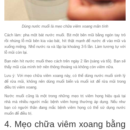
Dùng nước muối là mẹo chữa viêm xoang mãn tính
Cách làm:
pha một bát nước muối. Bịt một bên mũi bằng ngón tay trỏ
rồi nhúng lỗ mũi bên kia vào bát, hít thật mạnh để nước đi vào mũi và
xuống miệng. Nhổ nước ra và lặp lại khoảng 3-5 lần. Làm tương tự với
lỗ mũi còn lại.
Bạn nên hít nước muối theo cách trên ngày 2 lần (sáng và tối). Bạn sẽ
thấy mũi của mình trở nên thông thoáng và không còn viêm nữa.
Lưu ý:
Với mẹo chữa viêm xoang này, có thể dùng nước muối sinh lý
để rửa mũi, không nên dùng muối biển và muối iot để rửa mũi trong
điều trị viêm xoang.
Nước muối cũng là một trong những mẹo trị viêm họng hiệu quả tại
nhà
mà nhiều người mắc bệnh viêm họng thường áp dụng. Nếu như
bạn có người thân đang mắc bệnh viêm họng có thể sử dụng nước
muốn để điều trị.
4. Mẹo chữa viêm xoang bằng