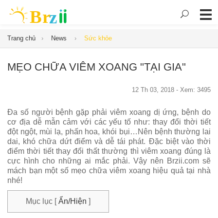
Trang chủ
News
Sức khỏe
MẸO CHỮA VIÊM XOANG "TẠI GIA"
12 Th 03, 2018 - Xem: 3495
Đa số người bệnh gặp phải viêm xoang dị ứng, bệnh do
cơ địa dễ mẫn cảm với các yếu tố như: thay đổi thời tiết
đột ngột, mùi lạ, phấn hoa, khói bụi…Nên bệnh thường lai
dai, khó chữa dứt điểm và dễ tái phát. Đặc biệt vào thời
điểm thời tiết thay đổi thất thường thì viêm xoang đúng là
cực hình cho những ai mắc phải. Vậy nên Brzii.com sẽ
mách bạn một số mẹo chữa viêm xoang hiệu quả tại nhà
nhé!
Mục lục
[
Ẩn/Hiện
]