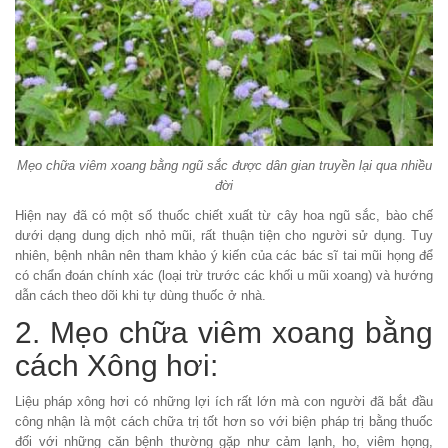
Mẹo chữa viêm xoang bằng ngũ sắc được dân gian truyền lại qua nhiều
đời
Hiện nay đã có một số thuốc chiết xuất từ cây hoa ngũ sắc, bào chế
dưới dạng dung dịch nhỏ mũi, rất thuận tiện cho người sử dụng. Tuy
nhiên, bệnh nhân nên tham khảo ý kiến của các bác sĩ tai mũi họng để
có chẩn đoán chính xác (loại trừ trước các khối u mũi xoang) và hướng
dẫn cách theo dõi khi tự dùng thuốc ở nhà.
2. Mẹo chữa viêm xoang bằng
cách Xông hơi:
Liệu pháp xông hơi có những lợi ích rất lớn mà con người đã bắt đầu
công nhận là một cách chữa trị tốt hơn so với biện pháp trị bằng thuốc
đối với những căn bệnh thường gặp như cảm lạnh, ho, viêm họng,