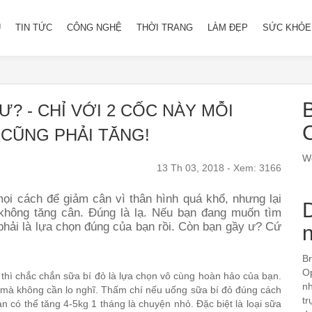
Ủ
TIN TỨC
CÔNG NGHỆ
THỜI TRANG
LÀM ĐẸP
SỨC KHỎE
B
? - CHỈ VỚI 2 CỐC NÀY MỖI
CŨNG PHẢI TĂNG!
We
13 Th 03, 2018 - Xem: 3166
ọi cách để giảm cân vì thân hình quá khổ, nhưng lại
không tăng cân. Đúng là lạ. Nếu bạn đang muốn tìm
phải là lựa chọn đúng của bạn rồi. Còn bạn gầy ư? Cứ
Br
Op
 thì chắc chắn
sữa bí đỏ
là lựa chọn vô cùng hoàn hảo của bạn.
nh
g mà không cần lo nghĩ. Thấm chí nếu uống sữa bí đỏ đúng cách
tr
 có thể tăng 4-5kg 1 tháng là chuyện nhỏ. Đặc biệt là loại sữa