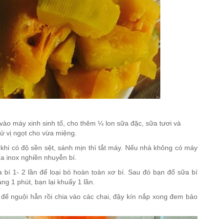
ào máy xinh sinh tố, cho thêm ¼ lon sữa đặc, sữa tươi và
ử vị ngọt cho vừa miệng.
hi có độ sền sệt, sánh mịn thì tắt máy. Nếu nhà không có máy
ìa inox nghiền nhuyễn bí.
 bí 1- 2 lần để loại bỏ hoàn toàn xơ bí. Sau đó bạn đổ sữa bí
ng 1 phút, bạn lại khuấy 1 lần.
à để nguội hẳn rồi chia vào các chai, đậy kín nắp xong đem bảo