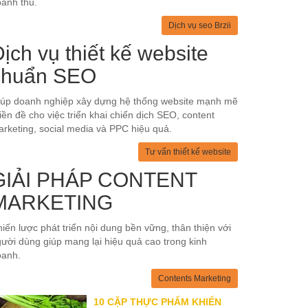
anh thu.
Dịch vụ seo Brzii
ịch vụ thiết kế website
chuẩn SEO
iúp doanh nghiệp xây dựng hệ thống website mạnh mẽ
tiền đề cho việc triển khai chiến dịch SEO, content
rketing, social media và PPC hiệu quả.
Tư vấn thiết kế website
GIẢI PHÁP CONTENT
MARKETING
iến lược phát triển nội dung bền vững, thân thiện với
ười dùng giúp mang lại hiệu quả cao trong kinh
oanh.
Contents Marketing
10 CẶP THỰC PHẨM KHIẾN