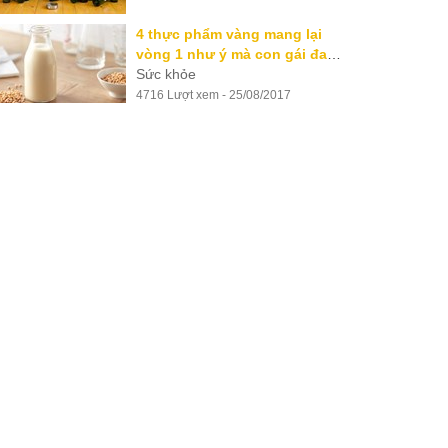
4 thực phẩm vàng mang lại
vòng 1 như ý mà con gái đang
dậy thì không nên bỏ qua
Sức khỏe
4716 Lượt xem - 25/08/2017