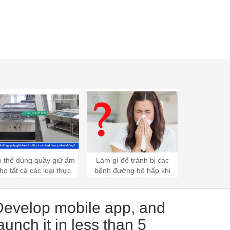
Làm gì để tránh bị các
💝💝 CẢM ƠN NHỮNG
Kiến thức q
ệnh đường hô hấp khi
HY SINH... 💝💝
việc lắp đặ
i tiết thay đổi đột ngột?
kho lạnh b
s
Develop mobile app, and
aunch it in less than 5