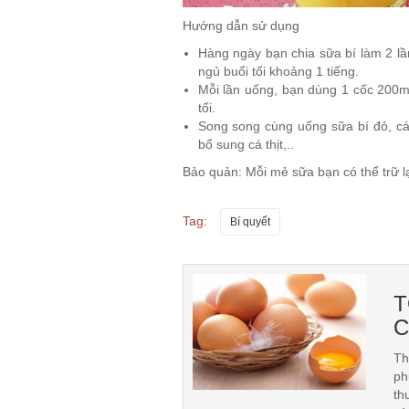
Hướng dẫn sử dụng
Hàng ngày bạn chia sữa bí làm 2 lầ
ngủ buổi tối khoảng 1 tiếng.
Mỗi lần uống, bạn dùng 1 cốc 200ml
tối.
Song song cùng uống sữa bí đỏ, cá
bổ sung cá thịt,..
Bảo quản
: Mỗi mẻ sữa bạn có thể trữ 
Tag:
Bí quyết
T
C
Th
ph
th