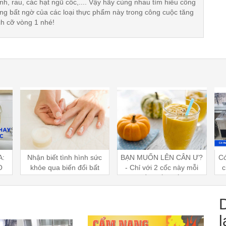
nh, rau, các hạt ngũ cốc,.... Vậy hãy cùng nhau tìm hiểu công
ng bất ngờ của các loại thực phẩm này trong công cuộc tăng
ch cỡ vòng 1 nhé!
ức
BẠN MUỐN LÊN CÂN Ư?
Có thể dùng quầy giữ ấm
t
- Chỉ với 2 cốc này mỗi
cho tất cả các loại thực
b
y
ngày gầy đến mấy cũng
phẩm không?
thờ
phải tăng!
l