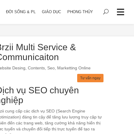
ĐỜI SỐNG & PL
GIÁO DỤC
PHONG THỦY
rzii Multi Service &
Communicaiton
bsite Desing, Contents, Seo, Marketting Online
Tư vấn ngay
Dịch vụ SEO chuyên
nghiệp
zii cung cấp các dịch vụ SEO (Search Engine
timization) đáng tin cậy để tăng lưu lượng truy cập tự
iên đến các trang web, tăng cường khả năng hiển thị
ực tuyến và chuyển đổi tiếp thị trực tuyến để tạo ra