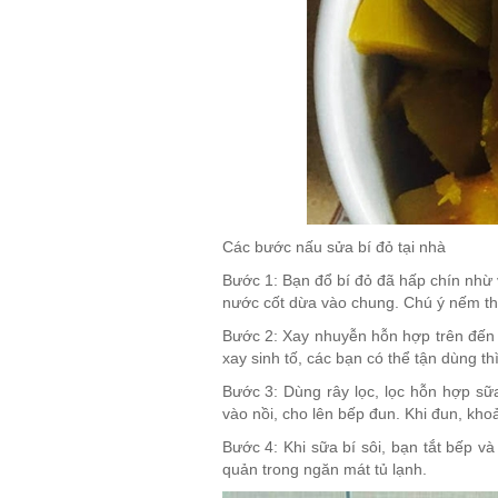
Các bước nấu sửa bí đỏ tại nhà
Bước 1:
Bạn đổ bí đỏ đã hấp chín nhừ v
nước cốt dừa vào chung. Chú ý nếm th
Bước 2:
Xay nhuyễn hỗn hợp trên đến k
xay sinh tố, các bạn có thể tận dùng th
Bước 3:
Dùng rây lọc, lọc hỗn hợp sữa
vào nồi, cho lên bếp đun. Khi đun, khoả
Bước 4:
Khi sữa bí sôi, bạn tắt bếp v
quản trong ngăn mát tủ lạnh.