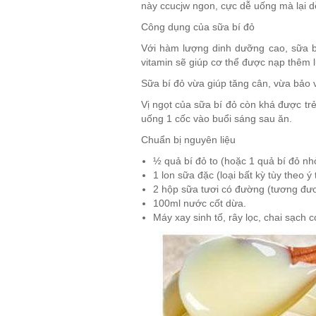
này ccucjw ngon, cực dễ uống mà lại dễ
Công dụng của sữa bí đỏ
Với hàm lượng dinh dưỡng cao, sữa bí
vitamin sẽ giúp cơ thể được nạp thêm
Sữa bí đỏ vừa giúp tăng cân, vừa bảo 
Vị ngọt của sữa bí đỏ còn khá được tr
uống 1 cốc vào buổi sáng sau ăn.
Chuẩn bị nguyên liệu
½ quả bí đỏ to (hoặc 1 quả bí đỏ nh
1 lon sữa đặc (loại bất kỳ tùy theo ý
2 hộp sữa tươi có đường (tương đư
100ml nước cốt dừa.
Máy xay sinh tố, rây lọc, chai sạch c