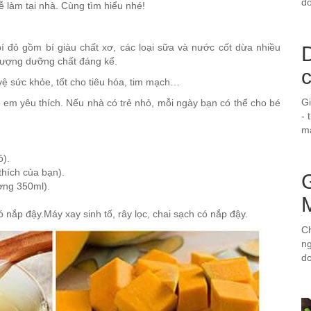
do
 làm tại nhà. Cùng tìm hiểu nhé!
 đỏ gồm bí giàu chất xơ, các loại sữa và nước cốt dừa nhiều
D
 lượng dưỡng chất đáng kể.
vệ sức khỏe, tốt cho tiêu hóa, tim mạch…
G
ẻ em yêu thích. Nếu nhà có trẻ nhỏ, mỗi ngày bạn có thể cho bé
- 
ma
ỏ).
 thích của bạn).
ơng 350ml).
ó nắp đậy.Máy xay sinh tố, rây lọc, chai sạch có nắp đậy.
Ch
ng
d