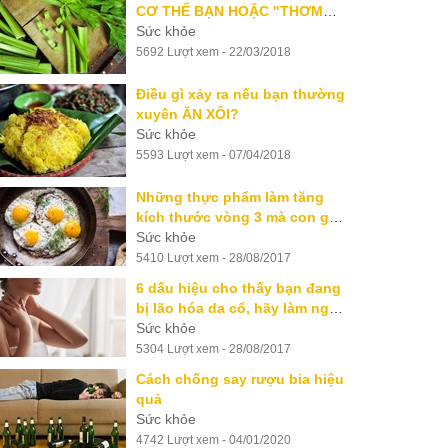
CƠ THỂ BẠN HOẶC "THƠM
THO" HOẶC "KHÓ CHỊU"
Sức khỏe
5692 Lượt xem - 22/03/2018
Điều gì xảy ra nếu bạn thường
xuyên ĂN XÔI?
Sức khỏe
5593 Lượt xem - 07/04/2018
Những thực phẩm làm tăng
kích thước vòng 3 mà con gái
không nên bỏ qua
Sức khỏe
5410 Lượt xem - 28/08/2017
6 dấu hiệu cho thấy bạn đang
bị lão hóa da cổ, hãy làm ngay
những điều này để ngăn chặn
Sức khỏe
5304 Lượt xem - 28/08/2017
Cách chống say rượu bia hiệu
quả
Sức khỏe
4742 Lượt xem - 04/01/2020