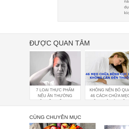
nà
dụ
kí
ĐƯỢC QUAN TÂM
HỰC PHẨM
KHÔNG NÊN BỎ QUA:
Nhận biết tình hình s
 THƯỜNG
46 CÁCH CHỮA MẸO
khỏe qua biến đổi bấ
HIẾN BẠN BỊ
HIỆU QUẢ MÀ KHÔNG
thường của móng ta
 DỮ DỘI.
CẦN DÙNG THUỐC
CÙNG CHUYÊN MỤC