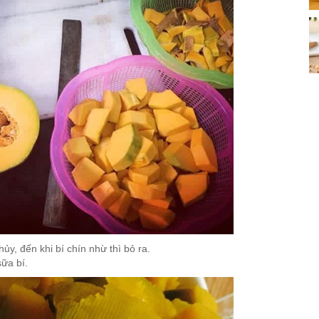
ủy, đến khi bí chín nhừ thì bỏ ra.
sữa bí.