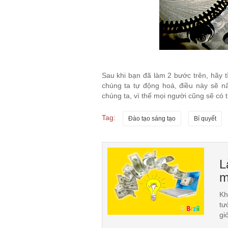
Sau khi bạn đã làm 2 bước trên, hãy 
chúng ta tự động hoá, điều này sẽ n
chúng ta, vì thế mọi người cũng sẽ có 
Tag:
Đào tạo sáng tạo
Bí quyết
L
m
Kh
tư
gi