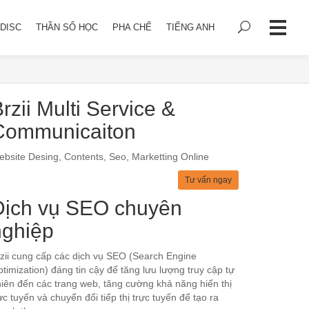
DISC
THẦN SỐ HỌC
PHA CHẾ
TIẾNG ANH
rzii Multi Service &
Communicaiton
bsite Desing, Contents, Seo, Marketting Online
Tư vấn ngay
Dịch vụ SEO chuyên
nghiệp
zii cung cấp các dịch vụ SEO (Search Engine
timization) đáng tin cậy để tăng lưu lượng truy cập tự
iên đến các trang web, tăng cường khả năng hiển thị
ực tuyến và chuyển đổi tiếp thị trực tuyến để tạo ra