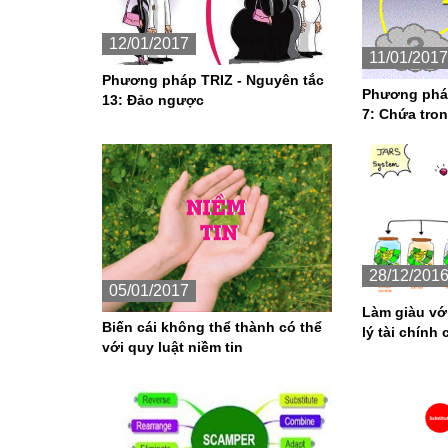
12/01/2017
11/01/2017
Phương pháp TRIZ - Nguyên tắc
Phương pháp
13: Đảo ngược
7: Chứa tro
28/12/201
05/01/2017
Làm giàu v
Biến cái không thể thành có thể
lý tài chính 
với quy luật niềm tin
JARS