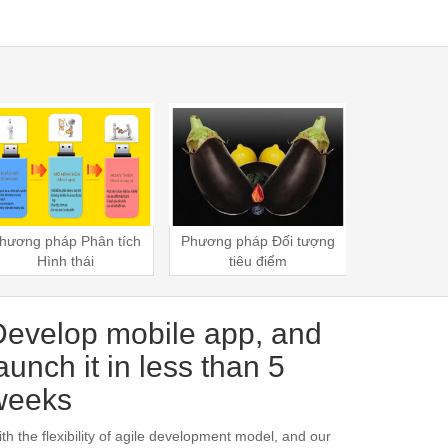
hương pháp Đối tượng
Đổi mới dịch vụ, sản
Phương phá
tiêu điểm
phẩm bằng phương pháp
tư duy 
SCAMPER
Develop mobile app, and
aunch it in less than 5
weeks
th the flexibility of agile development model, and our