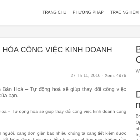
TRANG CHỦ
PHƯƠNG PHÁP
TRẮC NGHIỆM 
B
 HÓA CÔNG VIỆC KINH DOANH
We
27 Th 11, 2016 - Xem: 4976
 Bản Hoá – Tự động hoá sẽ giúp thay đổi công việc
của bạn.
oá – Tự động hoá sẽ giúp thay đổi công việc kinh doanh cũng
Br
Op
nh
n người, càng đơn giản bao nhiêu chúng ta càng tiết kiệm được
tr
 tiết kiệm được thời gian, tiền bạc vào những mục không cần