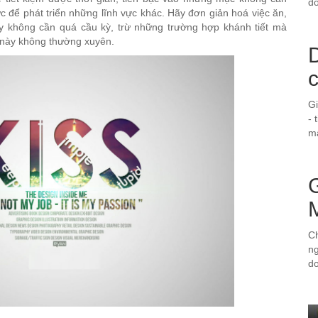
do
ực để phát triển những lĩnh vực khác. Hãy đơn giản hoá việc ăn,
ày không cần quá cầu kỳ, trừ những trường hợp khánh tiết mà
 này không thường xuyên.
D
G
- 
ma
Ch
ng
d