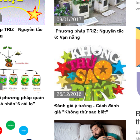
te
ve
09/01/2017
 TRIZ - Nguyên tắc
Phương pháp TRIZ: Nguyên tắc
ng
6: Vạn năng
6
26/12/2016
ới phương pháp quản
cá nhân”6 cái lọ”
Đánh giá ý tưởng - Cách đánh
B
giá "Không thử sao biết"
t
Bà
kh