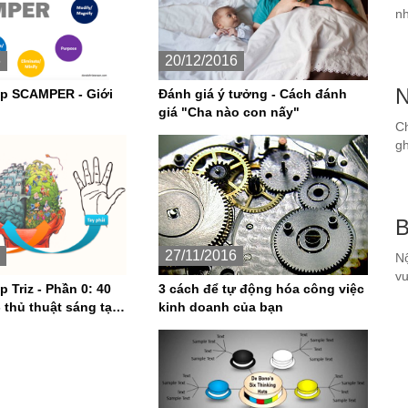
nh
6
20/12/2016
N
p SCAMPER - Giới
Đánh giá ý tưởng - Cách đánh
giá "Cha nào con nấy"
Ch
gh
B
27/11/2016
Nộ
vư
3 cách để tự động hóa công việc
 Triz - Phần 0: 40
kinh doanh của bạn
 thủ thuật sáng tạo