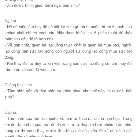
- Xin được thỉnh giáo, thưa ngài tiên sinh?
Đạo sĩ:
- Để có việc làm hay để có bất kỳ điều gì mình muốn thì có 6 cách chứ
không phải chỉ có cách xin. Hãy tham khảo link 6 phép thuật để thỏa
mãn nhu cầu để rõ hơn nhé.
- Về bản chất, quan hệ lao động thực chất là quan hệ mua bán, người
lao động bán sức lao động còn người sử dụng lao động mua sức lao
động.
- Khi thay đổi tư duy từ xin việc sáng bán sức lao động sẽ làm thay đổi
tầm nhìn về vấn đề việc làm.
Chàng thư sinh:
- Tầm nhìn gần và tầm nhìn xa khác nhau như thế nào, thưa ngài tiên
sinh?
Đạo sĩ:
- Tầm nhìn của thời computer về kim tự tháp rất chi là hạn hẹp. Trong
khi đó, tầm nhìn của thời đồ đá về kim tự tháp xa hơn nhiều. Tầm nhìn
càng xa thì càng thấy được tính tổng thể của vấn đề và có cách giải
quyết vấn đề hiệu quả hơn.