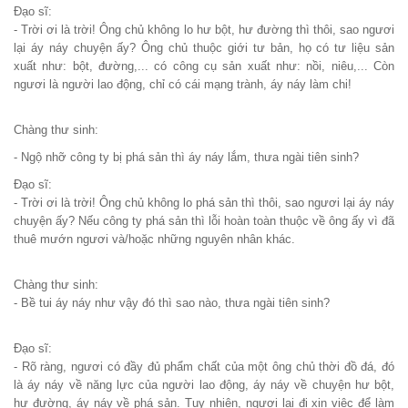
Đạo sĩ:
- Trời ơi là trời! Ông chủ không lo hư bột, hư đường thì thôi, sao ngươi
lại áy náy chuyện ấy? Ông chủ thuộc giới tư bản, họ có tư liệu sản
xuất như: bột, đường,... có công cụ sản xuất như: nồi, niêu,... Còn
ngươi là người lao động, chỉ có cái mạng trành, áy náy làm chi!
Chàng thư sinh:
- Ngộ nhỡ công ty bị phá sản thì áy náy lắm, thưa ngài tiên sinh?
Đạo sĩ:
- Trời ơi là trời! Ông chủ không lo phá sản thì thôi, sao ngươi lại áy náy
chuyện ấy? Nếu công ty phá sản thì lỗi hoàn toàn thuộc về ông ấy vì đã
thuê mướn ngươi và/hoặc những nguyên nhân khác.
Chàng thư sinh:
- Bề tui áy náy như vậy đó thì sao nào, thưa ngài tiên sinh?
Đạo sĩ:
- Rõ ràng, ngươi có đầy đủ phẩm chất của một ông chủ thời đồ đá, đó
là áy náy về năng lực của người lao động, áy náy về chuyện hư bột,
hư đường, áy náy về phá sản. Tuy nhiên, ngươi lại đi xin việc để làm