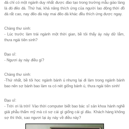
đá chỉ có một ngành duy nhất được đào tạo trong trường mẫu giáo làng
là đó đẽo đá. Thứ hai, khả năng thích ứng của người lao động thời đồ
đá rất cao, nay đẽo đá này mai đẽo đá khác đều thích ứng được ngay.
Chàng thư sinh:
- Lúc trước làm trái ngành một thời gian, bề tôi thấy áy náy dữ lắm,
thưa ngài tiên sinh?
Đạo sĩ:
- Ngươi áy náy điều gì?
Chàng thư sinh:
-Thứ nhất, bề tôi học ngành bánh ú nhưng lại đi làm trong ngành bánh
bao nên sợ bánh bao làm ra có nét giống bánh ú, thưa ngài tiên sinh!
Đạo sĩ:
- Trời ơi là trời! Vào thời computer biết bao bác sĩ sản khoa hành nghề
giải phẫu thẩm mỹ mà có sợ cái gì giống cái gì đâu. Khách hàng không
sợ thì thôi, sao ngươi lại áy náy về điều này?