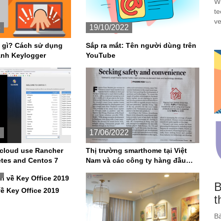
Wi
te
ve
3
19/10/2022
à gì? Cách sử dụng
Sắp ra mắt: Tên người dùng trên
ánh Keylogger
YouTube
2
17/06/2022
 cloud use Rancher
Thị trường smarthome tại Việt
tes and Centos 7
Nam và các công ty hàng đầu
trong lĩnh nhà thông minh
2
B
ề Key Office 2019
t
Bà