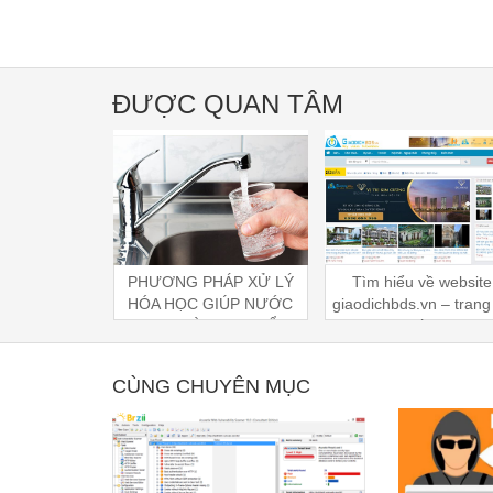
ĐƯỢC QUAN TÂM
PHÁP XỬ LÝ
Tìm hiểu về website
Thị trường smarthome
 GIÚP NƯỚC
giaodichbds.vn – trang tin
Việt Nam và các côn
N HƠN ĐỂ
môi giới bất động sản
hàng đầu trong lĩnh
ỐNG
hàng đầu hiện nay
thông minh
CÙNG CHUYÊN MỤC