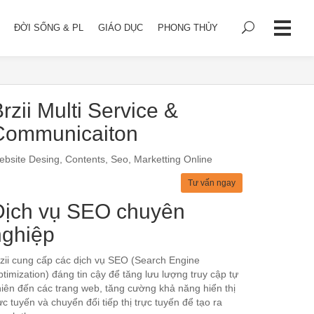
ĐỜI SỐNG & PL
GIÁO DỤC
PHONG THỦY
rzii Multi Service &
Communicaiton
bsite Desing, Contents, Seo, Marketting Online
Tư vấn ngay
Dịch vụ SEO chuyên
nghiệp
zii cung cấp các dịch vụ SEO (Search Engine
timization) đáng tin cậy để tăng lưu lượng truy cập tự
iên đến các trang web, tăng cường khả năng hiển thị
ực tuyến và chuyển đổi tiếp thị trực tuyến để tạo ra