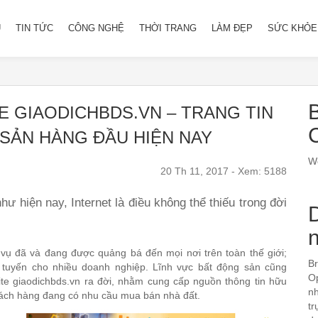
Ủ
TIN TỨC
CÔNG NGHỆ
THỜI TRANG
LÀM ĐẸP
SỨC KHỎE
B
ITE GIAODICHBDS.VN – TRANG TIN
 SẢN HÀNG ĐẦU HIỆN NAY
We
20 Th 11, 2017 - Xem: 5188
 như hiện nay, Internet là điều không thể thiếu trong đời
h vụ đã và đang được quảng bá đến mọi nơi trên toàn thế giới;
Br
uyến cho nhiều doanh nghiệp. Lĩnh vực bất động sản cũng
Op
te giaodichbds.vn
ra đời, nhằm cung cấp nguồn thông tin hữu
nh
khách hàng đang có nhu cầu mua bán nhà đất.
tr