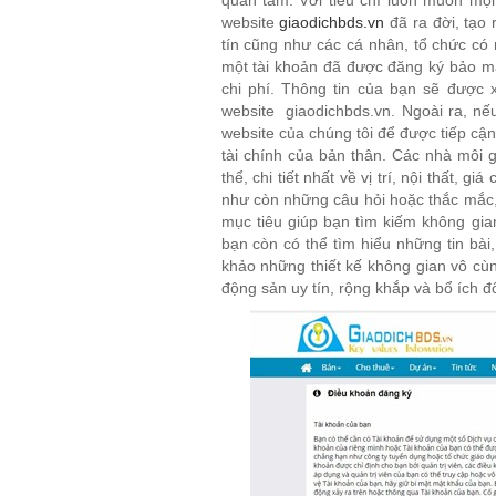
quan tâm. Với tiêu chí luôn muốn mọi g
website
giaodichbds.vn
đã ra đời, tạo
tín cũng như các cá nhân, tổ chức có
một tài khoản đã được đăng ký bảo mâ
chi phí. Thông tin của bạn sẽ được
website giaodichbds.vn.
Ngoài ra, nế
website của chúng tôi để được tiếp cận 
tài chính của bản thân. Các nhà môi g
thể, chi tiết nhất về vị trí, nội thất,
như còn những câu hỏi hoặc thắc mắc, b
mục tiêu giúp bạn tìm kiếm không gi
bạn còn có thể tìm hiểu những tin ba
khảo những thiết kế không gian vô cùn
động sản uy tín, rộng khắp và bổ ích 