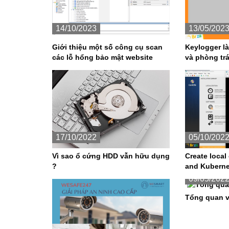
14/10/2023
13/05/202
Giới thiệu một số công cụ scan
Keylogger l
các lỗ hổng bảo mật website
và phòng tr
17/10/2022
05/10/202
Vì sao ổ cứng HDD vẫn hữu dụng
Create local
?
and Kuberne
09/05/202
Tổng quan v