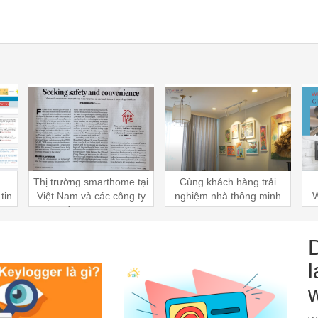
 tại
Cùng khách hàng trải
Dịch vụ an ninh
G
g ty
nghiệm nhà thông minh
Wesafe247 - Giải pháp
s
 nhà
WESMART
an ninh cao cấp của
WeSMART hoạt động
như thế nào?
l