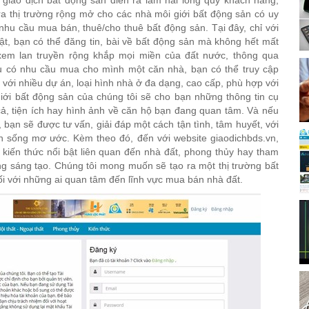
iao dịch bất động sản diễn ra làm hài lòng quý khách hàng,
 ra thị trường rộng mở cho các nhà môi giới bất động sản có uy
 nhu cầu mua bán, thuê/cho thuê bất động sản. Tại đây, chỉ với
̣t, bạn có thể đăng tin, bài về bất động sản mà không hết mất
 xem lan truyền rộng khắp mọi miền của đất nước, thông qua
u có nhu cầu mua cho mình một căn nhà, bạn có thể truy cập
với nhiều dự án, loại hình nhà ở đa dạng, cao cấp, phù hợp với
iới bất động sản của chúng tôi sẽ cho bạn những thông tin cụ
 giá cả, tiện ích hay hình ảnh về căn hộ bạn đang quan tâm. Và nếu
ạn sẽ được tư vấn, giải đáp một cách tận tình, tâm huyết, với
an sống mơ ước. Kèm theo đó, đến với
website giaodichbds.vn,
̀i, kiến thức nổi bật liên quan đến nhà đất, phong thủy hay tham
g sáng tạo. Chúng tôi mong muốn sẽ tạo ra một thị trường bất
đối với những ai quan tâm đến lĩnh vực mua bán nhà đất.