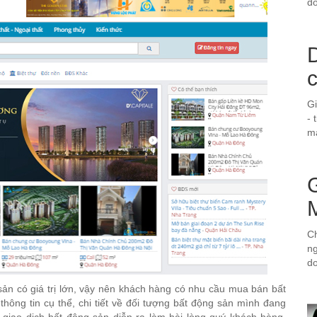
do
D
G
- 
ma
Ch
ng
d
i sản có giá trị lớn, vậy nên khách hàng có nhu cầu mua bán bất
ng tin cụ thể, chi tiết về đối tượng bất động sản mình đang