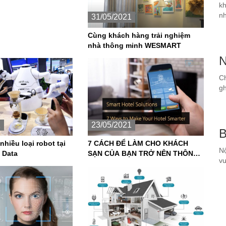
kh
nh
31/05/2021
Cùng khách hàng trải nghiệm
nhà thông minh WESMART
N
Ch
gh
1
23/05/2021
B
nhiều loại robot tại
7 CÁCH ĐỂ LÀM CHO KHÁCH
Nộ
g Data
SẠN CỦA BẠN TRỞ NÊN THÔNG
vư
MINH HƠN