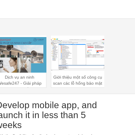
iới thiệu một số công cụ
7 CÁCH ĐỂ LÀM CHO
Mỹ cho 
can các lỗ hổng bảo mật
KHÁCH SẠN CỦA BẠN
CÔNG N
website
TRỞ NÊN THÔNG MINH
ngành ch
HƠN
Develop mobile app, and
aunch it in less than 5
weeks