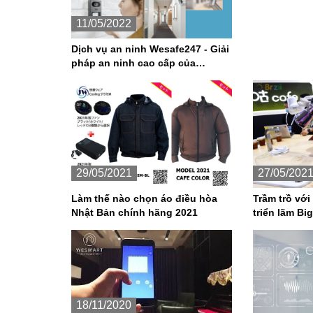
11/05/2022
Dịch vụ an ninh Wesafe247 - Giải
pháp an ninh cao cấp của
WeSMART hoạt động như thế
nào?
29/05/2021
27/05/202
Làm thế nào chọn áo điều hòa
Trầm trồ với 
Nhật Bản chính hãng 2021
triển lãm Bi
18/11/2020