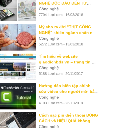
NGHỆ ĐỘC ĐÁO ĐẾN TỪ
TƯƠNG LAI
Công nghệ
7704 Lượt xem - 16/03/2018
Mỹ cho ra đời "THỊT CÔNG
NGHỆ" khiến ngành chăn nuôi
Mỹ lo ngại
Công nghệ
5272 Lượt xem - 13/03/2018
Tìm hiểu về website
giaodichbds.vn – trang tin môi
giới bất động sản hàng đầu
Công nghệ
hiện nay
5188 Lượt xem - 20/11/2017
Hướng dẫn biên tập chỉnh
sửa video cho người mới bắt
đầu với Camtasia 9
Công nghệ
4103 Lượt xem - 26/11/2018
Cách sạc pin điện thoại ĐÚNG
CÁCH và HIỆU QUẢ không
phải ai cũng biết.
Công nghệ