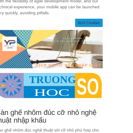
th the flexibility of agile development model, and our
chnical experience, your mobile app can be launched
ry quickly, avoiding pitfalls.
Brzii Creative
àn ghế nhôm đúc cỡ nhỏ nghệ
huật nhập khẩu
n ghế nhôm đúc nghệ thuật với cỡ nhỏ phù hợp cho