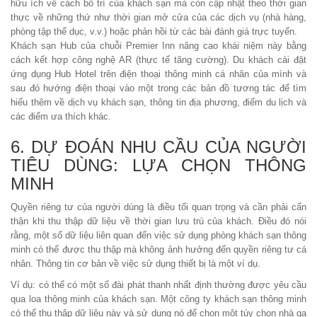
hữu ích về cách bố trí của khách sạn mà còn cập nhật theo thời gian
thực về những thứ như thời gian mở cửa của các dịch vụ (nhà hàng,
phòng tập thể dục, v.v.) hoặc phản hồi từ các bài đánh giá trực tuyến.
Khách sạn Hub của chuỗi Premier Inn nâng cao khái niệm này bằng
cách kết hợp công nghệ AR (thực tế tăng cường). Du khách cài đặt
ứng dụng Hub Hotel trên điện thoại thông minh cá nhân của mình và
sau đó hướng điện thoại vào một trong các bản đồ tương tác để tìm
hiểu thêm về dịch vụ khách sạn, thông tin địa phương, điểm du lịch và
các điểm ưa thích khác.
6. DỰ ĐOÁN NHU CẦU CỦA NGƯỜI
TIÊU DÙNG: LỰA CHỌN THÔNG
MINH
Quyền riêng tư của người dùng là điều tối quan trọng và cần phải cẩn
thận khi thu thập dữ liệu về thời gian lưu trú của khách. Điều đó nói
rằng, một số dữ liệu liên quan đến việc sử dụng phòng khách sạn thông
minh có thể được thu thập mà không ảnh hưởng đến quyền riêng tư cá
nhân. Thông tin cơ bản về việc sử dụng thiết bị là một ví dụ.
Ví dụ: có thể có một số đài phát thanh nhất định thường được yêu cầu
qua loa thông minh của khách sạn. Một công ty khách sạn thông minh
có thể thu thập dữ liệu này và sử dụng nó để chọn một tùy chọn nhà ga