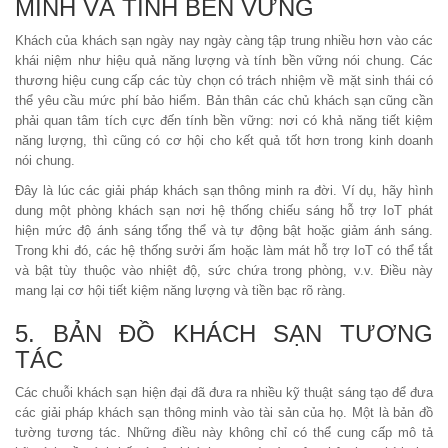
MINH VÀ TÍNH BỀN VỮNG
Khách của khách sạn ngày nay ngày càng tập trung nhiều hơn vào các
khái niệm như hiệu quả năng lượng và tính bền vững nói chung. Các
thương hiệu cung cấp các tùy chọn có trách nhiệm về mặt sinh thái có
thể yêu cầu mức phí bảo hiểm. Bản thân các chủ khách sạn cũng cần
phải quan tâm tích cực đến tính bền vững: nơi có khả năng tiết kiệm
năng lượng, thì cũng có cơ hội cho kết quả tốt hơn trong kinh doanh
nói chung.
Đây là lúc các giải pháp khách sạn thông minh ra đời. Ví dụ, hãy hình
dung một phòng khách sạn nơi hệ thống chiếu sáng hỗ trợ IoT phát
hiện mức độ ánh sáng tổng thể và tự động bật hoặc giảm ánh sáng.
Trong khi đó, các hệ thống sưởi ấm hoặc làm mát hỗ trợ IoT có thể tắt
và bật tùy thuộc vào nhiệt độ, sức chứa trong phòng, v.v. Điều này
mang lại cơ hội tiết kiệm năng lượng và tiền bạc rõ ràng.
5. BẢN ĐỒ KHÁCH SẠN TƯƠNG
TÁC
Các chuỗi khách sạn hiện đại đã đưa ra nhiều kỹ thuật sáng tạo để đưa
các giải pháp khách sạn thông minh vào tài sản của họ. Một là bản đồ
tường tương tác. Những điều này không chỉ có thể cung cấp mô tả