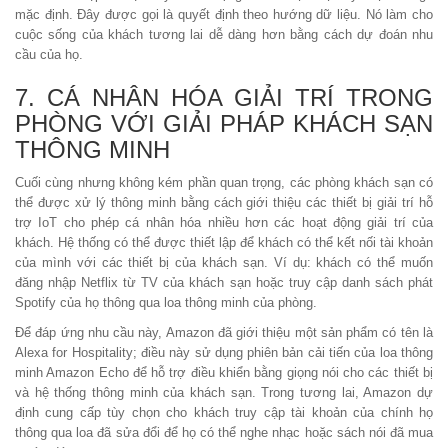
mặc định. Đây được gọi là quyết định theo hướng dữ liệu. Nó làm cho
cuộc sống của khách tương lai dễ dàng hơn bằng cách dự đoán nhu
cầu của họ.
7. CÁ NHÂN HÓA GIẢI TRÍ TRONG
PHÒNG VỚI GIẢI PHÁP KHÁCH SẠN
THÔNG MINH
Cuối cùng nhưng không kém phần quan trọng, các phòng khách sạn có
thể được xử lý thông minh bằng cách giới thiệu các thiết bị giải trí hỗ
trợ IoT cho phép cá nhân hóa nhiều hơn các hoạt động giải trí của
khách. Hệ thống có thể được thiết lập để khách có thể kết nối tài khoản
của mình với các thiết bị của khách sạn. Ví dụ: khách có thể muốn
đăng nhập Netflix từ TV của khách sạn hoặc truy cập danh sách phát
Spotify của họ thông qua loa thông minh của phòng.
Để đáp ứng nhu cầu này, Amazon đã giới thiệu một sản phẩm có tên là
Alexa for Hospitality; điều này sử dụng phiên bản cải tiến của loa thông
minh Amazon Echo để hỗ trợ điều khiển bằng giọng nói cho các thiết bị
và hệ thống thông minh của khách sạn. Trong tương lai, Amazon dự
định cung cấp tùy chọn cho khách truy cập tài khoản của chính họ
thông qua loa đã sửa đổi để họ có thể nghe nhạc hoặc sách nói đã mua