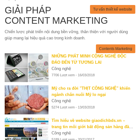
GIẢI PHÁP
Tư vấn thiết kế website
CONTENT MARKETING
Chiến lược phát triển nội dung bền vững, thân thiện với người dùng
giúp mang lại hiệu quả cao trong kinh doanh.
Contents Marketing
NHỮNG PHÁT MINH CỘNG NGHỆ ĐỘC
ĐÁO ĐẾN TỪ TƯƠNG LAI
Công nghệ
7706 Lượt xem - 16/03/2018
Mỹ cho ra đời "THỊT CÔNG NGHỆ" khiến
ngành chăn nuôi Mỹ lo ngại
Công nghệ
5274 Lượt xem - 13/03/2018
Tìm hiểu về website giaodichbds.vn –
trang tin môi giới bất động sản hàng đầu
hiện nay
Công nghệ
5189 Lượt xem - 20/11/2017