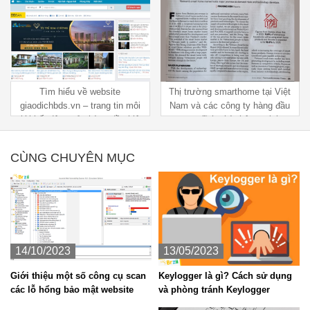
Tìm hiểu về website
Thị trường smarthome tại Việt
giaodichbds.vn – trang tin môi
Nam và các công ty hàng đầu
giới bất động sản hàng đầu hiện
trong lĩnh nhà thông minh
nay
CÙNG CHUYÊN MỤC
14/10/2023
13/05/2023
Giới thiệu một số công cụ scan
Keylogger là gì? Cách sử dụng
các lỗ hổng bảo mật website
và phòng tránh Keylogger