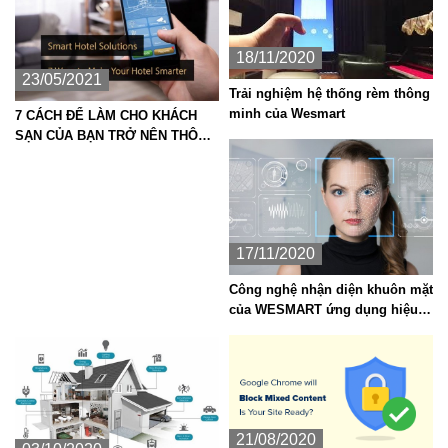
18/11/2020
23/05/2021
Trải nghiệm hệ thống rèm thông
minh của Wesmart
7 CÁCH ĐỂ LÀM CHO KHÁCH
SẠN CỦA BẠN TRỞ NÊN THÔNG
MINH HƠN
17/11/2020
Công nghệ nhận diện khuôn mặt
của WESMART ứng dụng hiệu
quả trong giải pháp an ninh cao
cấp hiện nay
21/08/2020