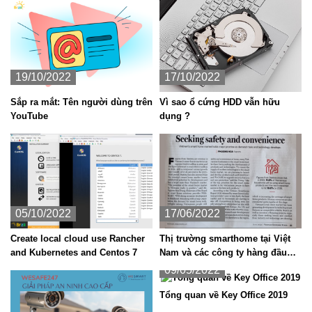
19/10/2022
17/10/2022
Sắp ra mắt: Tên người dùng trên
Vì sao ổ cứng HDD vẫn hữu
YouTube
dụng ?
05/10/2022
17/06/2022
Create local cloud use Rancher
Thị trường smarthome tại Việt
and Kubernetes and Centos 7
Nam và các công ty hàng đầu
trong lĩnh nhà thông minh
09/05/2022
Tổng quan về Key Office 2019