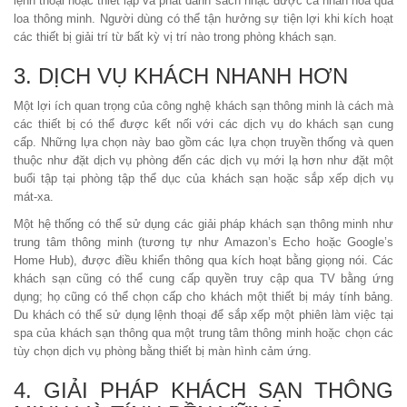
lệnh thoại hoặc thiết lập và phát danh sách nhạc được cá nhân hóa qua
loa thông minh. Người dùng có thể tận hưởng sự tiện lợi khi kích hoạt
các thiết bị giải trí từ bất kỳ vị trí nào trong phòng khách sạn.
3. DỊCH VỤ KHÁCH NHANH HƠN
Một lợi ích quan trọng của công nghệ khách sạn thông minh là cách mà
các thiết bị có thể được kết nối với các dịch vụ do khách sạn cung
cấp. Những lựa chọn này bao gồm các lựa chọn truyền thống và quen
thuộc như đặt dịch vụ phòng đến các dịch vụ mới lạ hơn như đặt một
buổi tập tại phòng tập thể dục của khách sạn hoặc sắp xếp dịch vụ
mát-xa.
Một hệ thống có thể sử dụng các giải pháp khách sạn thông minh như
trung tâm thông minh (tương tự như Amazon’s Echo hoặc Google’s
Home Hub), được điều khiển thông qua kích hoạt bằng giọng nói. Các
khách sạn cũng có thể cung cấp quyền truy cập qua TV bằng ứng
dụng; họ cũng có thể chọn cấp cho khách một thiết bị máy tính bảng.
Du khách có thể sử dụng lệnh thoại để sắp xếp một phiên làm việc tại
spa của khách sạn thông qua một trung tâm thông minh hoặc chọn các
tùy chọn dịch vụ phòng bằng thiết bị màn hình cảm ứng.
4. GIẢI PHÁP KHÁCH SẠN THÔNG