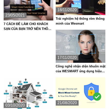
18/11/2020
23/05/2021
Trải nghiệm hệ thống rèm thông
minh của Wesmart
7 CÁCH ĐỂ LÀM CHO KHÁCH
SẠN CỦA BẠN TRỞ NÊN THÔNG
MINH HƠN
17/11/2020
Công nghệ nhận diện khuôn mặt
của WESMART ứng dụng hiệu
quả trong giải pháp an ninh cao
cấp hiện nay
21/08/2020
03/10/2020