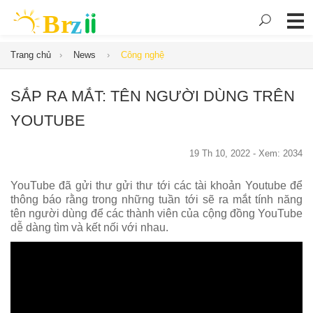
Trang chủ
News
Công nghệ
SẮP RA MẮT: TÊN NGƯỜI DÙNG TRÊN
YOUTUBE
19 Th 10, 2022 - Xem: 2034
YouTube đã gửi thư gửi thư tới các tài khoản Youtube để
thông báo rằng trong những tuần tới sẽ ra mắt tính năng
tên người dùng để các thành viên của cộng đồng YouTube
dễ dàng tìm và kết nối với nhau.