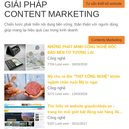
GIẢI PHÁP
Tư vấn thiết kế website
CONTENT MARKETING
Chiến lược phát triển nội dung bền vững, thân thiện với người dùng
giúp mang lại hiệu quả cao trong kinh doanh.
Contents Marketing
NHỮNG PHÁT MINH CỘNG NGHỆ ĐỘC
ĐÁO ĐẾN TỪ TƯƠNG LAI
Công nghệ
7704 Lượt xem - 16/03/2018
Mỹ cho ra đời "THỊT CÔNG NGHỆ" khiến
ngành chăn nuôi Mỹ lo ngại
Công nghệ
5272 Lượt xem - 13/03/2018
Tìm hiểu về website giaodichbds.vn –
trang tin môi giới bất động sản hàng đầu
hiện nay
Công nghệ
5187 Lượt xem - 20/11/2017