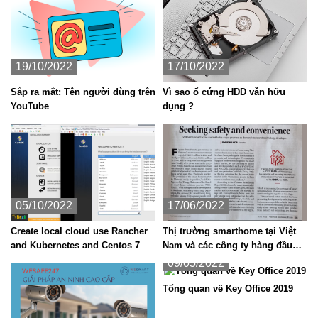
19/10/2022
17/10/2022
Sắp ra mắt: Tên người dùng trên
Vì sao ổ cứng HDD vẫn hữu
YouTube
dụng ?
05/10/2022
17/06/2022
Create local cloud use Rancher
Thị trường smarthome tại Việt
and Kubernetes and Centos 7
Nam và các công ty hàng đầu
trong lĩnh nhà thông minh
09/05/2022
Tổng quan về Key Office 2019