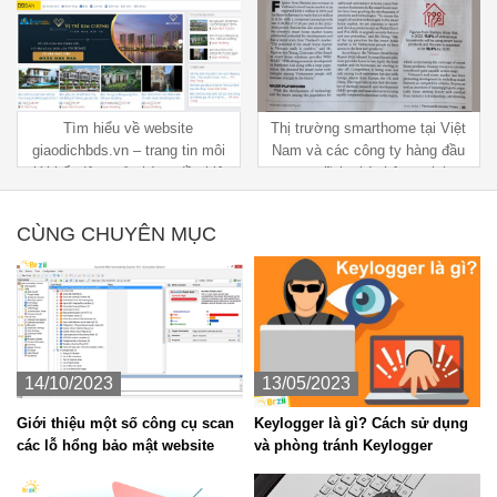
Tìm hiểu về website
Thị trường smarthome tại Việt
giaodichbds.vn – trang tin môi
Nam và các công ty hàng đầu
giới bất động sản hàng đầu hiện
trong lĩnh nhà thông minh
nay
CÙNG CHUYÊN MỤC
14/10/2023
13/05/2023
Giới thiệu một số công cụ scan
Keylogger là gì? Cách sử dụng
các lỗ hổng bảo mật website
và phòng tránh Keylogger