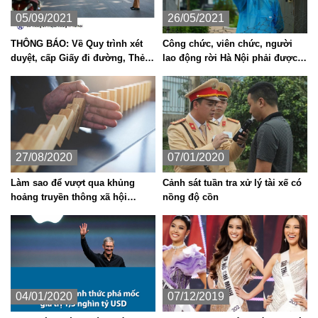
05/09/2021
26/05/2021
THÔNG BÁO: Về Quy trình xét
Công chức, viên chức, người
duyệt, cấp Giấy đi đường, Thẻ
lao động rời Hà Nội phải được
đi mua hàng thiết yếu tại Vùng 1
thủ trưởng đồng ý
theo yêu cầu phòng, chống dịch
Covid - 19
27/08/2020
07/01/2020
Làm sao để vượt qua khủng
Cảnh sát tuần tra xử lý tài xế có
hoảng truyền thông xã hội
nồng độ cồn
(social media crisis)?
04/01/2020
07/12/2019