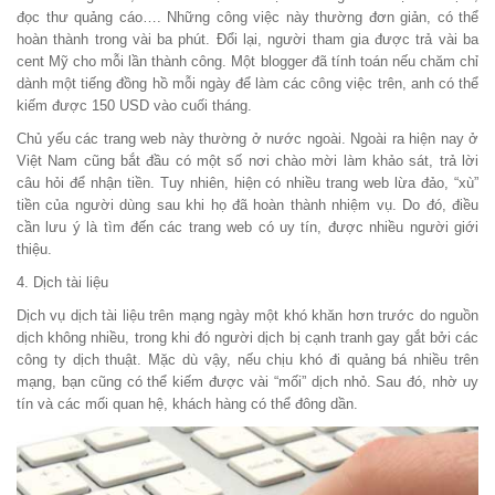
đọc thư quảng cáo…. Những công việc này thường đơn giản, có thể
hoàn thành trong vài ba phút. Đổi lại, người tham gia được trả vài ba
cent Mỹ cho mỗi lần thành công. Một blogger đã tính toán nếu chăm chỉ
dành một tiếng đồng hồ mỗi ngày để làm các công việc trên, anh có thể
kiếm được 150 USD vào cuối tháng.
Chủ yếu các trang web này thường ở nước ngoài. Ngoài ra hiện nay ở
Việt Nam cũng bắt đầu có một số nơi chào mời làm khảo sát, trả lời
câu hỏi để nhận tiền. Tuy nhiên, hiện có nhiều trang web lừa đảo, “xù”
tiền của người dùng sau khi họ đã hoàn thành nhiệm vụ. Do đó, điều
cần lưu ý là tìm đến các trang web có uy tín, được nhiều người giới
thiệu.
4. Dịch tài liệu
Dịch vụ dịch tài liệu trên mạng ngày một khó khăn hơn trước do nguồn
dịch không nhiều, trong khi đó người dịch bị cạnh tranh gay gắt bởi các
công ty dịch thuật. Mặc dù vậy, nếu chịu khó đi quảng bá nhiều trên
mạng, bạn cũng có thể kiếm được vài “mối” dịch nhỏ. Sau đó, nhờ uy
tín và các mối quan hệ, khách hàng có thể đông dần.