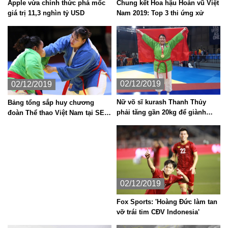
Apple vừa chính thức phá mốc
Chung kết Hoa hậu Hoàn vũ Việt
giá trị 11,3 nghìn tỷ USD
Nam 2019: Top 3 thi ứng xử
02/12/2019
02/12/2019
Nữ võ sĩ kurash Thanh Thủy
Bảng tổng sắp huy chương
phải tăng gần 20kg để giành
đoàn Thể thao Việt Nam tại SEA
HCV SEA Games 30
Games 30 chiều 2.12
02/12/2019
Fox Sports: 'Hoàng Đức làm tan
vỡ trái tim CĐV Indonesia'