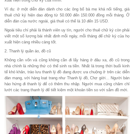
xuất hiện trong chữ ký của mình.
Ví dụ:
ở một diễn đàn dành cho các ông bố bà mẹ khá nổi tiếng, giá
thuê chữ ký hiện dao động từ 50.000 đến 150.000 đồng mỗi tháng. Ở
diễn đàn của nước ngoài, giá thuê có thể là 10 đến 15 USD.
Ngoài tiêu chí phải là thành viên uy tín, người cho thuê chữ ký còn phải
viết một số lượng bài nhất định mỗi ngày, mỗi tháng để chữ ký của họ
xuất hiện càng nhiều càng tốt.
2. Thanh lý quần áo, đồ cũ
Không cần vốn và cũng không cần đi lấy hàng ở đâu xa, đồ cũ trong
nhà chính là những thứ có thể sinh ra tiền. Nhất là trong thời buổi kinh
tế khó khăn, trào lưu thanh lý đồ đang được ưa chuộng ở trên các diễn
đàn mạng, với hàng loạt trang như Thanh lý đồ, Chợ giời… Người bán
hào hứng đi thanh lý để có thêm thu nhập. Người mua cũng chăm chỉ
lướt các trang thanh lý để tiết kiệm một khoản tiền so với sắm đồ mới.