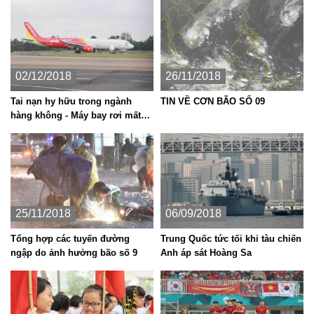
02/12/2018
26/11/2018
Tai nạn hy hữu trong ngành
TIN VỀ CƠN BÃO SỐ 09
hàng không - Máy bay rơi mất
bánh?
25/11/2018
06/09/2018
Tổng hợp các tuyến đường
Trung Quốc tức tối khi tàu chiến
ngập do ảnh hưởng bão số 9
Anh áp sát Hoàng Sa