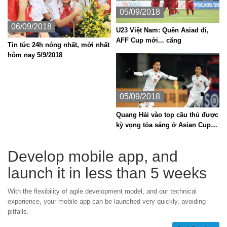
05/09/2018
06/09/2018
U23 Việt Nam: Quên Asiad đi,
AFF Cup mới... căng
Tin tức 24h nóng nhất, mới nhất
hôm nay 5/9/2018
05/09/2018
Quang Hải vào top cầu thủ được
kỳ vọng tỏa sáng ở Asian Cup
2019
Develop mobile app, and
launch it in less than 5 weeks
With the flexibility of agile development model, and our technical
experience, your mobile app can be launched very quickly, avoiding
pitfalls.