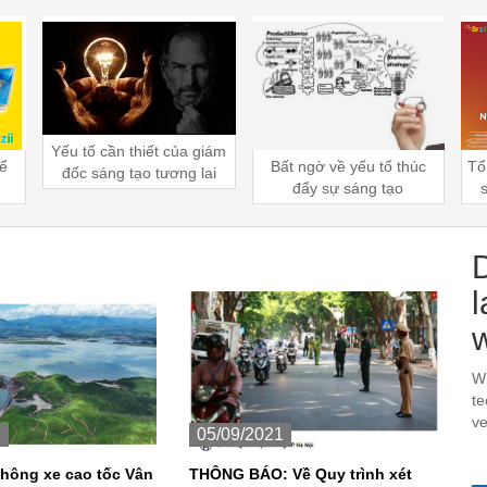
Yếu tố cần thiết của giám
ể
Bất ngờ về yếu tố thúc
Tổ
đốc sáng tạo tương lai
đẩy sự sáng tạo
l
Wi
te
ve
2
05/09/2021
thông xe cao tốc Vân
THÔNG BÁO: Về Quy trình xét