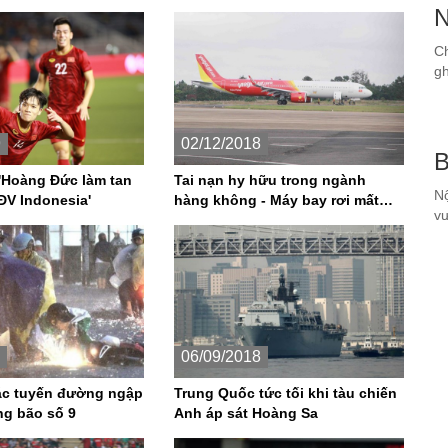
30 chiều 2.12
N
Ch
gh
9
02/12/2018
B
 'Hoàng Đức làm tan
Tai nạn hy hữu trong ngành
Nộ
CĐV Indonesia'
hàng không - Máy bay rơi mất
vư
bánh?
06/09/2018
ác tuyến đường ngập
Trung Quốc tức tối khi tàu chiến
g bão số 9
Anh áp sát Hoàng Sa