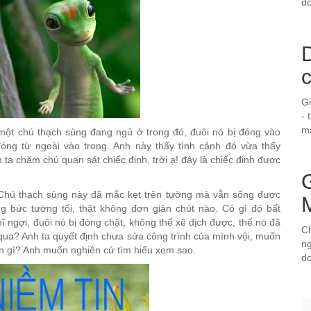
do
D
G
- 
ma
 một chú thạch sùng đang ngủ ở trong đó, đuôi nó bị đóng vào
óng từ ngoài vào trong. Anh này thấy tình cảnh đó vừa thấy
ta chăm chú quan sát chiếc đinh, trời ạ! đây là chiếc đinh được
? Chú thạch sùng này đã mắc kẹt trên tường mà vẫn sống được
 bức tường tối, thật không đơn giản chút nào. Có gì đó bất
hĩ ngợi, đuôi nó bị đóng chặt, không thể xê dịch được, thế nó đã
Ch
ua? Anh ta quyết định chưa sửa công trình của mình vội, muốn
ng
n gì? Anh muốn nghiên cứ tìm hiểu xem sao.
d