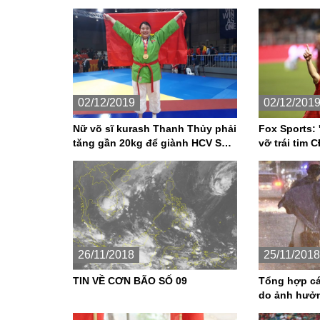
02/12/2019
02/12/201
Nữ võ sĩ kurash Thanh Thủy phải
Fox Sports:
tăng gần 20kg để giành HCV SEA
vỡ trái tim 
Games 30
26/11/2018
25/11/2018
TIN VỀ CƠN BÃO SỐ 09
Tổng hợp c
do ảnh hưởn