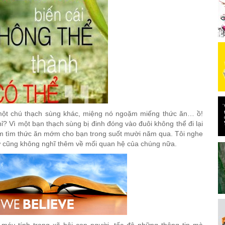
a một chú thạch sùng khác, miệng nó ngoặm miếng thức ăn… ồ!
hỉ? Vì một bạn thạch sùng bị đinh đóng vào đuôi không thể đi lại
m tìm thức ăn mớm cho bạn trong suốt mười năm qua. Tôi nghe
ự cũng không nghĩ thêm về mối quan hệ của chúng nữa.
máy tính trong xã hội con người, tốc độ những thông tin mà