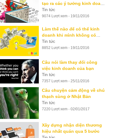
tạo ra các ý tưởng kinh doanh
độc đáo
Tin tức
9074 Lượt xem - 19/11/2016
Làm thế nào để có thể kinh
doanh khi mình không có
vốn?
Tin tức
8852 Lượt xem - 19/11/2016
Câu nói làm thay đổi công
việc kinh doanh của bạn
Tin tức
7357 Lượt xem - 25/11/2016
Câu chuyện cảm động về chú
thạch sùng ở Nhật Bản
Tin tức
7220 Lượt xem - 02/01/2017
Xây dựng nhận diện thương
hiệu nhất quán qua 5 bước
Tin tức