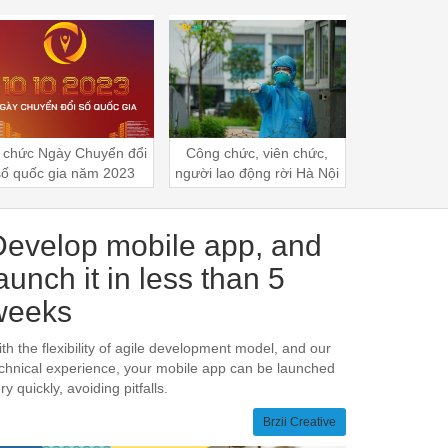
 chức Ngày Chuyển đổi
Công chức, viên chức,
Câu nói làm 
số quốc gia năm 2023
người lao động rời Hà Nội
việc kinh d
phải được thủ trưởng
đồng ý
Develop mobile app, and
aunch it in less than 5
weeks
th the flexibility of agile development model, and our
chnical experience, your mobile app can be launched
ry quickly, avoiding pitfalls.
Brzii Creative