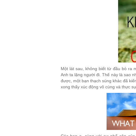
Một lát sau, không biết từ đầu bò r
Anh ta lặng người đi. Thế này là sao n
được, một bạn thạch sùng khác đã kiế
xong thấy xúc động vô cùng và thực s
Các bạn ạ, cùng với sự phổ cập của 