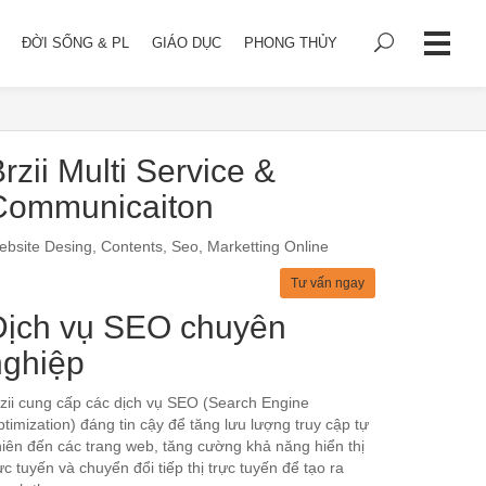
ĐỜI SỐNG & PL
GIÁO DỤC
PHONG THỦY
rzii Multi Service &
Communicaiton
bsite Desing, Contents, Seo, Marketting Online
Tư vấn ngay
Dịch vụ SEO chuyên
nghiệp
zii cung cấp các dịch vụ SEO (Search Engine
timization) đáng tin cậy để tăng lưu lượng truy cập tự
iên đến các trang web, tăng cường khả năng hiển thị
ực tuyến và chuyển đổi tiếp thị trực tuyến để tạo ra