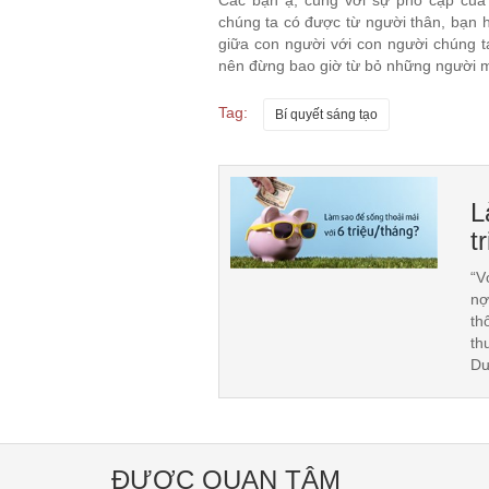
chúng ta có được từ người thân, bạn
giữa con người với con người chúng 
nên đừng bao giờ từ bỏ những người 
Tag:
Bí quyết sáng tạo
L
t
“V
nợ
th
th
D
ĐƯỢC QUAN TÂM