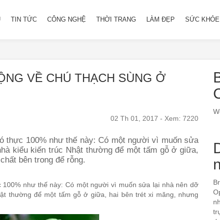
Ủ
TIN TỨC
CÔNG NGHỆ
THỜI TRANG
LÀM ĐẸP
SỨC KHỎE
B
ỘNG VỀ CHÚ THẠCH SÙNG Ở
We
02 Th 01, 2017 - Xem: 7220
ó thực 100% như thế này: Có một người vì muốn sửa
nhà kiểu kiến trúc Nhật thường để một tấm gỗ ở giữa,
 chất bên trong để rỗng.
Br
c 100% như thế này: Có một người vì muốn sửa lại nhà nên dỡ
Op
hật thường để một tấm gỗ ở giữa, hai bên trét xi măng, nhưng
nh
tr