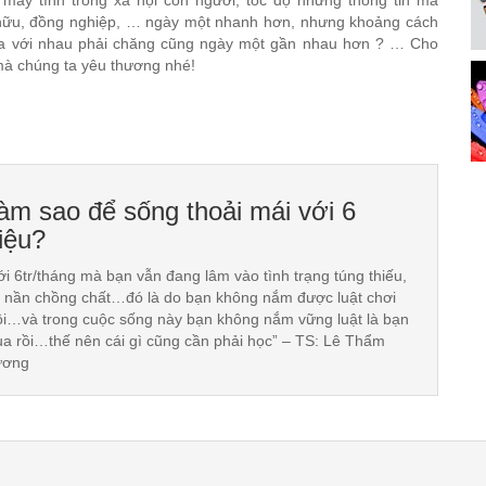
 hữu, đồng nghiệp, … ngày một nhanh hơn, nhưng khoảng cách
ta với nhau phải chăng cũng ngày một gần nhau hơn ? … Cho
mà chúng ta yêu thương nhé!
àm sao để sống thoải mái với 6
riệu?
ới 6tr/tháng mà bạn vẫn đang lâm vào tình trạng túng thiếu,
 nần chồng chất…đó là do bạn không nắm được luật chơi
ôi…và trong cuộc sống này bạn không nắm vững luật là bạn
ua rồi…thế nên cái gì cũng cần phải học” – TS: Lê Thẩm
ương