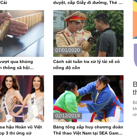
Cái
duyệt, cấp Giấy đi đường, Thẻ đi
mua hàng thiết yếu tại Vùng 1
theo yêu cầu phòng, chống dịch
Covid - 19
0
07/01/2020
vượt qua khủng
Cảnh sát tuần tra xử lý tài xế có
n thông xã hội
nồng độ cồn
a crisis)?
B
t
Bà
kh
nh
9
02/12/2019
oa hậu Hoàn vũ Việt
Bảng tổng sắp huy chương đoàn
op 3 thi ứng xử
Thể thao Việt Nam tại SEA Games