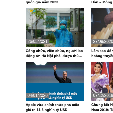
quốc gia năm 2023
Đồn – Móng 
26/05/2021
27/08/202
Công chức, viên chức, người lao
Làm sao để 
động rời Hà Nội phải được thủ
hoảng truyề
trưởng đồng ý
(social medi
04/01/2020
07/12/201
Apple vừa chính thức phá mốc
Chung kết H
giá trị 11,3 nghìn tỷ USD
Nam 2019: T