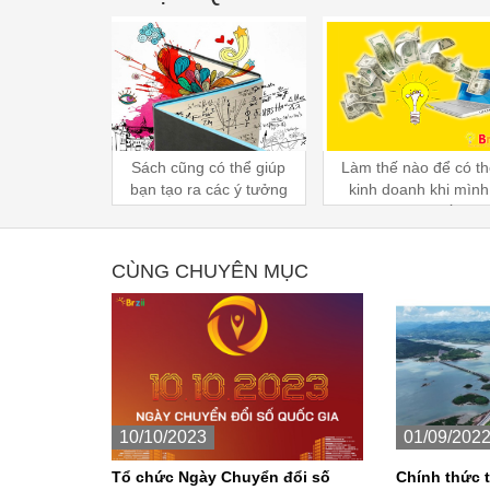
 tạo thú vị
Sách cũng có thể giúp
Làm thế nào để có th
 trên đường
bạn tạo ra các ý tưởng
kinh doanh khi mình
hố
kinh doanh độc đáo
không có vốn?
CÙNG CHUYÊN MỤC
10/10/2023
01/09/202
Tổ chức Ngày Chuyển đổi số
Chính thức 