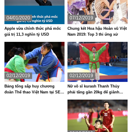
04/01/2020
07/12/2019
Apple vừa chính thức phá mốc
Chung kết Hoa hậu Hoàn vũ Việt
giá trị 11,3 nghìn tỷ USD
Nam 2019: Top 3 thi ứng xử
02/12/2019
02/12/2019
Nữ võ sĩ kurash Thanh Thủy
Bảng tổng sắp huy chương
phải tăng gần 20kg để giành
đoàn Thể thao Việt Nam tại SEA
HCV SEA Games 30
Games 30 chiều 2.12