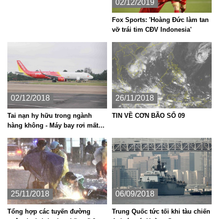
02/12/2019
Fox Sports: 'Hoàng Đức làm tan
vỡ trái tim CĐV Indonesia'
02/12/2018
26/11/2018
Tai nạn hy hữu trong ngành
TIN VỀ CƠN BÃO SỐ 09
hàng không - Máy bay rơi mất
bánh?
25/11/2018
06/09/2018
Tổng hợp các tuyến đường
Trung Quốc tức tối khi tàu chiến