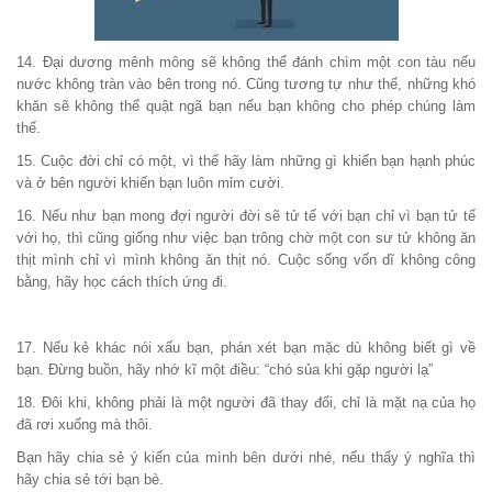
14. Đại dương mênh mông sẽ không thể đánh chìm một con tàu nếu
nước không tràn vào bên trong nó. Cũng tương tự như thế, những khó
khăn sẽ không thể quật ngã bạn nếu bạn không cho phép chúng làm
thế.
15. Cuộc đời chỉ có một, vì thế hãy làm những gì khiến bạn hạnh phúc
và ở bên người khiến bạn luôn mỉm cười.
16. Nếu như bạn mong đợi người đời sẽ tử tế với bạn chỉ vì bạn tử tế
với họ, thì cũng giống như việc bạn trông chờ một con sư tử không ăn
thịt mình chỉ vì mình không ăn thịt nó. Cuộc sống vốn dĩ không công
bằng, hãy học cách thích ứng đi.
17. Nếu kẻ khác nói xấu bạn, phán xét bạn mặc dù không biết gì về
bạn. Đừng buồn, hãy nhớ kĩ một điều: “chó sủa khi gặp người lạ”
18. Đôi khi, không phải là một người đã thay đổi, chỉ là mặt nạ của họ
đã rơi xuống mà thôi.
Bạn hãy chia sẻ ý kiến của mình bên dưới nhé, nếu thấy ý nghĩa thì
hãy chia sẻ tới bạn bè.