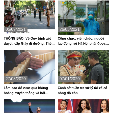
05/09/2021
26/05/2021
THÔNG BÁO: Về Quy trình xét
Công chức, viên chức, người
duyệt, cấp Giấy đi đường, Thẻ
lao động rời Hà Nội phải được
đi mua hàng thiết yếu tại Vùng 1
thủ trưởng đồng ý
theo yêu cầu phòng, chống dịch
Covid - 19
27/08/2020
07/01/2020
Làm sao để vượt qua khủng
Cảnh sát tuần tra xử lý tài xế có
hoảng truyền thông xã hội
nồng độ cồn
(social media crisis)?