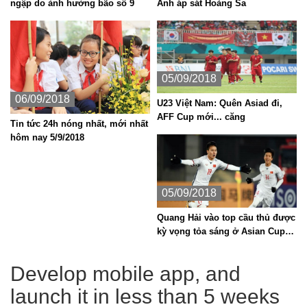
ngập do ảnh hưởng bão số 9
Anh áp sát Hoàng Sa
05/09/2018
06/09/2018
U23 Việt Nam: Quên Asiad đi,
AFF Cup mới... căng
Tin tức 24h nóng nhất, mới nhất
hôm nay 5/9/2018
05/09/2018
Quang Hải vào top cầu thủ được
kỳ vọng tỏa sáng ở Asian Cup
2019
Develop mobile app, and
launch it in less than 5 weeks