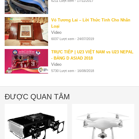
6211 Lượt xem - 17/11/2017
Vỏ Tương Lai – Lời Thức Tỉnh Cho Nhân
Loại
Video
6037 Lượt xem - 24/07/2019
TRỰC TIẾP | U23 VIỆT NAM vs U23 NEPAL
- BẢNG D ASIAD 2018
Video
5730 Lượt xem - 16/08/2018
ĐƯỢC QUAN TÂM