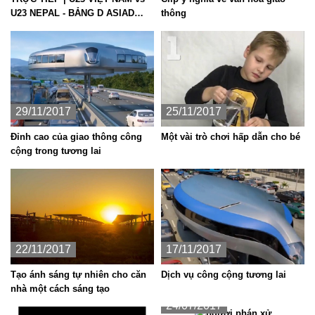
U23 NEPAL - BẢNG D ASIAD
thông
2018
29/11/2017
25/11/2017
Đỉnh cao của giao thông công
Một vài trò chơi hấp dẫn cho bé
cộng trong tương lai
22/11/2017
17/11/2017
Tạo ánh sáng tự nhiên cho căn
Dịch vụ công cộng tương lai
nhà một cách sáng tạo
24/07/2017