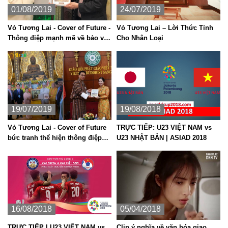
01/08/2019
24/07/2019
Vỏ Tương Lai - Cover of Future -
Vỏ Tương Lai – Lời Thức Tỉnh
Thông điệp mạnh mẽ về bảo vệ
Cho Nhân Loại
môi trường
19/07/2019
19/08/2018
Vỏ Tương Lai - Cover of Future
TRỰC TIẾP: U23 VIỆT NAM vs
bức tranh thể hiện thông điệp
U23 NHẬT BẢN | ASIAD 2018
bảo vệ môi trường
16/08/2018
05/04/2018
TRỰC TIẾP | U23 VIỆT NAM vs
Clip ý nghĩa về văn hóa giao