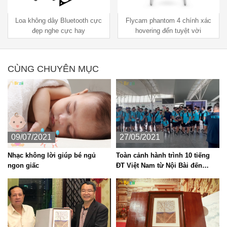
Flycam phantom 4 chính xác
Giới thiệu về Robotics Lớp do
hovering đến tuyệt vời
Kathy Smargiassi
CÙNG CHUYÊN MỤC
09/07/2021
27/05/2021
Nhạc không lời giúp bé ngủ
Toàn cảnh hành trình 10 tiếng
ngon giấc
ĐT Việt Nam từ Nội Bài đến
Dubai khiến thầy Park và học trò