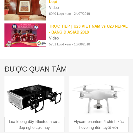
Loại
Video
6040 Lượt xem - 24/07/2019
TRỰC TIẾP | U23 VIỆT NAM vs U23 NEPAL
- BẢNG D ASIAD 2018
Video
5731 Lượt xem - 16/08/2018
ĐƯỢC QUAN TÂM
Flycam phantom 4 chính xác
Giới thiệu về Robotics Lớp do
hovering đến tuyệt vời
Kathy Smargiassi