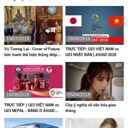
môi trường
19/07/2019
19/08/2018
Vỏ Tương Lai - Cover of Future
TRỰC TIẾP: U23 VIỆT NAM vs
bức tranh thể hiện thông điệp
U23 NHẬT BẢN | ASIAD 2018
bảo vệ môi trường
16/08/2018
05/04/2018
TRỰC TIẾP | U23 VIỆT NAM vs
Clip ý nghĩa về văn hóa giao
U23 NEPAL - BẢNG D ASIAD
thông
2018