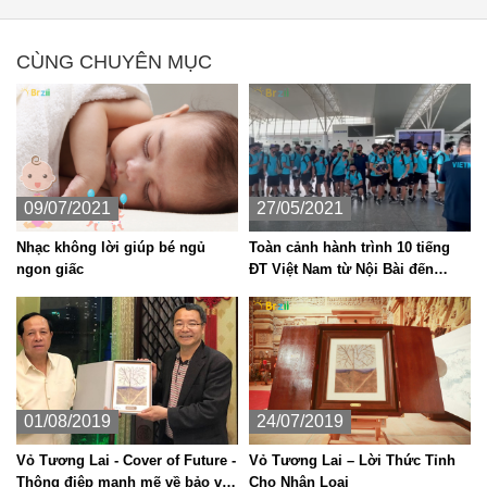
CÙNG CHUYÊN MỤC
09/07/2021
27/05/2021
Nhạc không lời giúp bé ngủ
Toàn cảnh hành trình 10 tiếng
ngon giấc
ĐT Việt Nam từ Nội Bài đến
Dubai khiến thầy Park và học trò
01/08/2019
24/07/2019
Vỏ Tương Lai - Cover of Future -
Vỏ Tương Lai – Lời Thức Tỉnh
Thông điệp mạnh mẽ về bảo vệ
Cho Nhân Loại