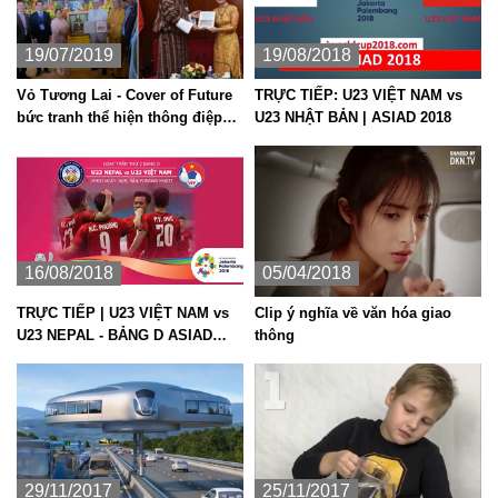
19/07/2019
19/08/2018
Vỏ Tương Lai - Cover of Future
TRỰC TIẾP: U23 VIỆT NAM vs
bức tranh thể hiện thông điệp
U23 NHẬT BẢN | ASIAD 2018
bảo vệ môi trường
16/08/2018
05/04/2018
TRỰC TIẾP | U23 VIỆT NAM vs
Clip ý nghĩa về văn hóa giao
U23 NEPAL - BẢNG D ASIAD
thông
2018
29/11/2017
25/11/2017