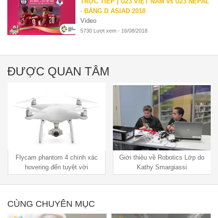
TRỰC TIẾP | U23 VIỆT NAM vs U23 NEPAL
- BẢNG D ASIAD 2018
Video
5730 Lượt xem - 16/08/2018
ĐƯỢC QUAN TÂM
Flycam phantom 4 chính xác
Giới thiệu về Robotics Lớp do
hovering đến tuyệt vời
Kathy Smargiassi
CÙNG CHUYÊN MỤC