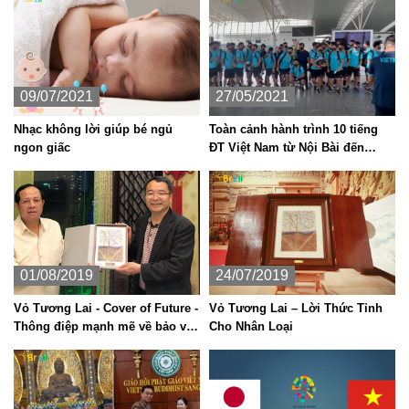
09/07/2021
27/05/2021
Nhạc không lời giúp bé ngủ
Toàn cảnh hành trình 10 tiếng
ngon giấc
ĐT Việt Nam từ Nội Bài đến
Dubai khiến thầy Park và học trò
01/08/2019
24/07/2019
Vỏ Tương Lai - Cover of Future -
Vỏ Tương Lai – Lời Thức Tỉnh
Thông điệp mạnh mẽ về bảo vệ
Cho Nhân Loại
môi trường