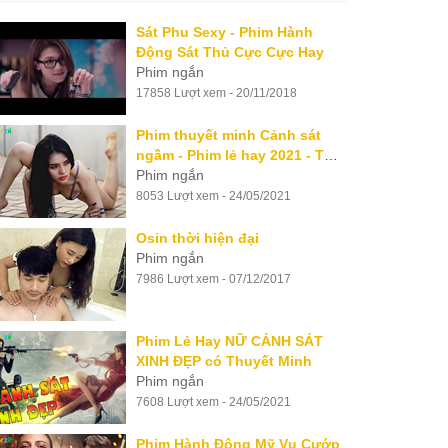
Sát Phu Sexy - Phim Hành
Động Sát Thủ Cực Cực Hay
Phim ngắn
17858 Lượt xem - 20/11/2018
Phim thuyết minh Cảnh sát
ngầm - Phim lẻ hay 2021 - Thể
loại phim hành động
Phim ngắn
8053 Lượt xem - 24/05/2021
Osin thời hiện đại
Phim ngắn
7986 Lượt xem - 07/12/2017
Phim Lẻ Hay NỮ CẢNH SÁT
XINH ĐẸP có Thuyết Minh
Phim ngắn
7608 Lượt xem - 24/05/2021
Phim Hành Động Mỹ Vụ Cướp