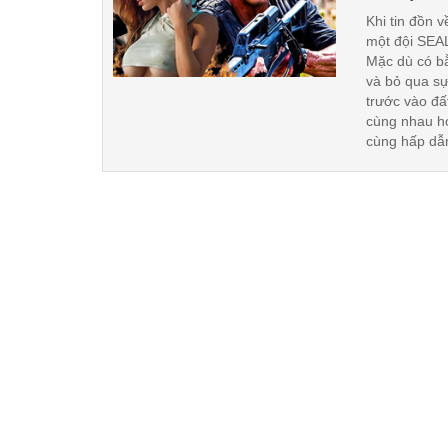
Khi tin đồn 
một đội SEAL
Mặc dù có bằ
và bỏ qua sự
trước vào đấ
cùng nhau ho
cùng hấp dẫn