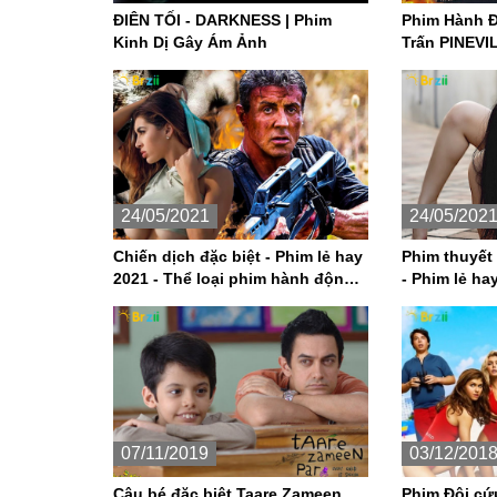
ĐIÊN TỐI - DARKNESS | Phim
Phim Hành Động Mỹ
Kinh Dị Gây Ám Ảnh
Trấn PINEVI
24/05/2021
24/05/202
Chiến dịch đặc biệt - Phim lẻ hay
Phim thuyết
2021 - Thể loại phim hành động
- Phim lẻ ha
Mỹ
hành động
07/11/2019
03/12/201
Cậu bé đặc biệt Taare Zameen
Phim Đội cứu