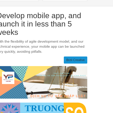
loại phim hành động Mỹ
2021 - Th
hành
Develop mobile app, and
aunch it in less than 5
weeks
th the flexibility of agile development model, and our
chnical experience, your mobile app can be launched
ry quickly, avoiding pitfalls.
Brzii Creative