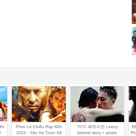
iển
Phim Lẻ Chiếu Rạp Mới
*이지 패트리온 Leezy
Đ
ỹ
2023 - Yêu Vợ Trùm Xã
behind story + photo
Ph