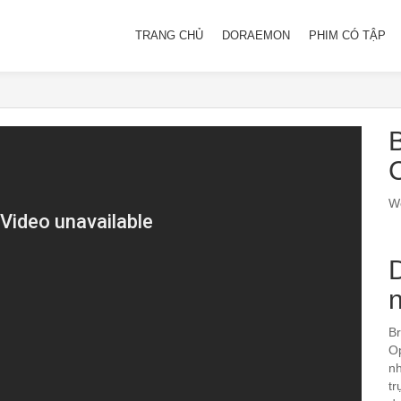
TRANG CHỦ
DORAEMON
PHIM CÓ TẬP
B
We
Br
Op
nh
tr