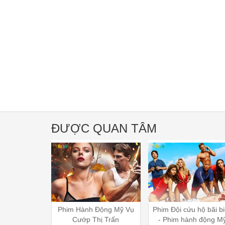
ĐƯỢC QUAN TÂM
t minh Cảnh
Phim Hành Động Mỹ Vụ
Phim Đội cứu hộ bãi b
Phim lẻ hay
Cướp Thị Trấn
- Phim hành động M