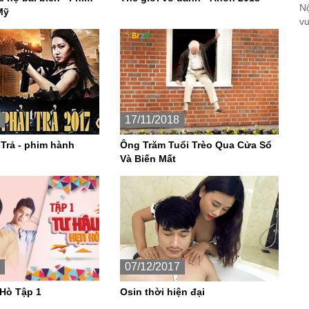
Nộ
Mỹ
vư
17/11/2018
 Trả - phim hành
Ông Trăm Tuổi Trèo Qua Cửa Sổ
Và Biến Mất
07/12/2017
Hò Tập 1
Osin thời hiện đại