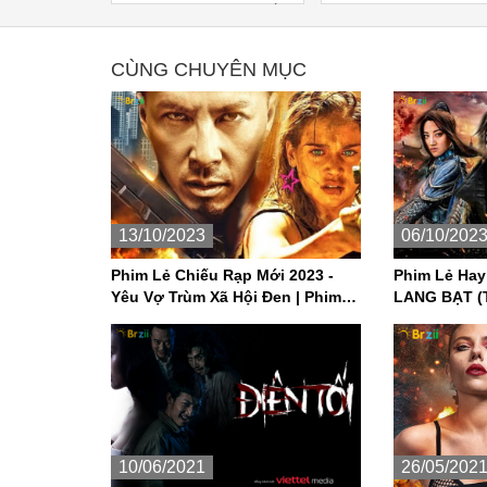
 loại phim
PINEVILLE có Thuyết
 động
Minh
CÙNG CHUYÊN MỤC
13/10/2023
06/10/202
Phim Lẻ Chiếu Rạp Mới 2023 -
Phim Lẻ Hay
Yêu Vợ Trùm Xã Hội Đen | Phim
LANG BẠT (T
Hành Đông Mỹ Thuyết Minh Hay
Hành Động 
Nhất
10/06/2021
26/05/202