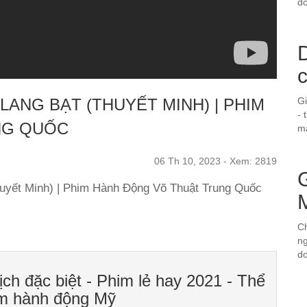
do
D
 LANG BẠT (THUYẾT MINH) | PHIM
G
- 
NG QUỐC
ma
06 Th 10, 2023 - Xem: 2819
yết Minh) | Phim Hành Động Võ Thuật Trung Quốc
Ch
ng
d
ịch đặc biệt - Phim lẻ hay 2021 - Thể
im hành động Mỹ