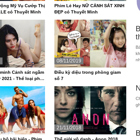
 Vụ Cướp Thị
Phim Lẻ Hay NỮ CẢNH SÁT XINH
LLE có Thuyết Minh
ĐẸP có Thuyết Minh
B
t
Bà
kh
nh
1
08/11/2019
 minh Cảnh sát ngầm
Điều kỳ diệu trong phòng giam
y 2021 - Thể loại phim
số 7
N
Ch
gh
8
21/11/2018
B
 hộ bãi biển - Phim
Thế giới vô danh - Anon 2018