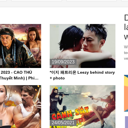
Hội Đen | Phim Hành
Đông Mỹ Thuyết Minh
Hay Nhất
l
Wi
te
ve
3
19/09/2023
 2023 - CAO THỦ
*이지 패트리온 Leezy behind story
huyết Minh) | Phim
+ photo
Võ Thuật Trung Quốc
1
24/05/2021