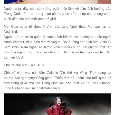
Ngoài ra tại đây còn có những buổi triển lãm về tầm ảnh hưởng của
Trung Quốc lên thời trang toàn cầu hay sự xâm nhập của phong cách
punk đến các nhà mốt trên thế giới.
Met Gala được tổ chức ở Viện Bảo tàng Nghệ thuật Metropolitan tại
New York.
Người lựa chọn và quản lý danh sách khách mời không ai khác ngoài
Anna Wintour, tổng biên tập tờ Vogue. Bà là đồng chủ tịch Met Gala từ
năm 1995. Năm ngoái số lượng khách mời chỉ có 600 gương mặt tên
tuổi của ngành thời trang và chính trị, đem lại số tiền gây quỹ lên đến
12 triệu USD.
Chủ đề của Met Gala 2018
Chủ đề năm nay của Met Gala là "Cơ thể địa đàng: Thời trang và
những tưởng tượng Công giáo". Triển lãm sẽ khám phá mối quan hệ
thời trang giữa nhà thờ Công giáo với các thiết kế từ Coco Chanel,
John Galliano và Cristóbal Balenciaga.