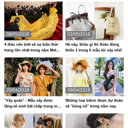
08/05/2018
02/05/2018
4 điều nên biết về sự kiện thời
Hè này, thiếu gì thì thiếu đừng
trang lớn nhất trong năm Met
thiếu 1 trong 6 mẫu túi này nhé!
Gala 2018
25/04/2018
09/04/2018
"Váy quấn" - Mẫu váy được
Những loại bikini được dự đoán
lăng-xê xinh bất chấp trong mùa
sẽ "bùng nổ" trong năm nay.
hè năm nay.