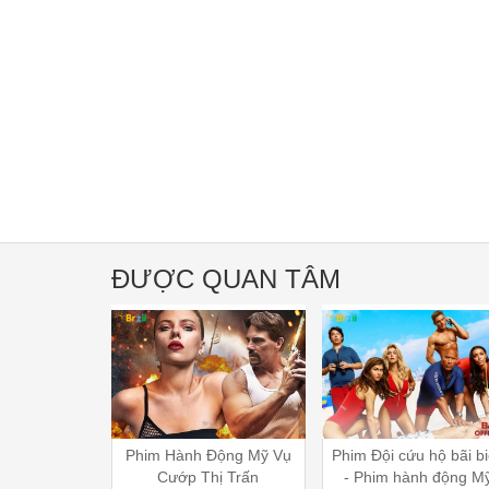
ĐƯỢC QUAN TÂM
 Động Mỹ Vụ
Phim Đội cứu hộ bãi biển
Phim Lẻ Chiếu Rạp 
Thị Trấn
- Phim hành động Mỹ
2023 - Yêu Vợ Trùm