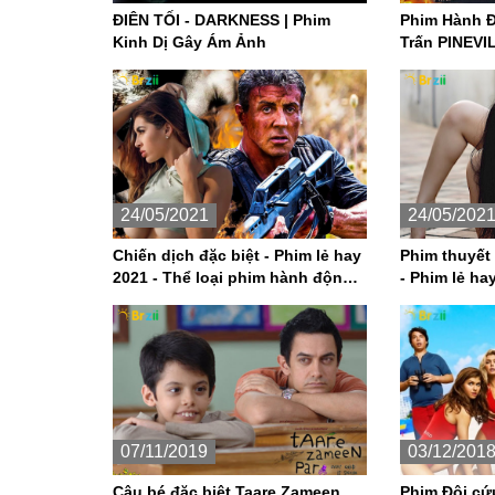
ĐIÊN TỐI - DARKNESS | Phim
Phim Hành Động Mỹ
Kinh Dị Gây Ám Ảnh
Trấn PINEVI
24/05/2021
24/05/202
Chiến dịch đặc biệt - Phim lẻ hay
Phim thuyết
2021 - Thể loại phim hành động
- Phim lẻ ha
Mỹ
hành động
07/11/2019
03/12/201
Cậu bé đặc biệt Taare Zameen
Phim Đội cứu