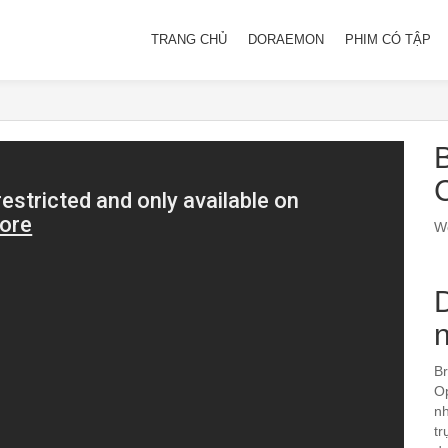
TRANG CHỦ
DORAEMON
PHIM CÓ TẬP
B
We
Br
Op
nh
tr