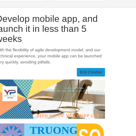
loại phim hành động Mỹ
2021 - Thể loại phim
PINEVIL
hành động
Develop mobile app, and
aunch it in less than 5
weeks
th the flexibility of agile development model, and our
chnical experience, your mobile app can be launched
ry quickly, avoiding pitfalls.
Brzii Creative