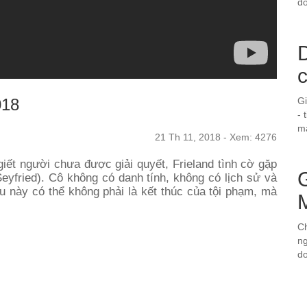
do
D
018
G
- 
ma
21 Th 11, 2018 - Xem: 4276
giết người chưa được giải quyết, Frieland tình cờ gặp
Seyfried). Cô không có danh tính, không có lịch sử và
ều này có thể không phải là kết thúc của tội phạm, mà
Ch
ng
d