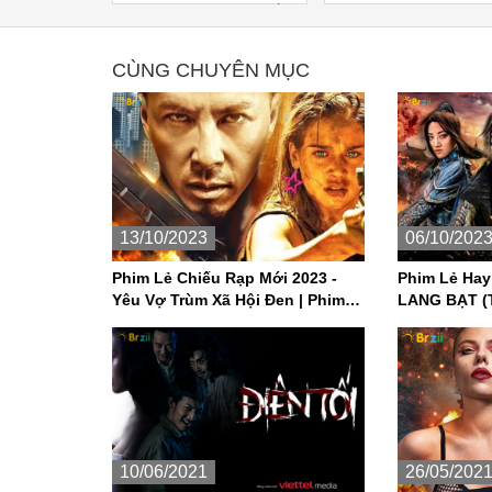
E có Thuyết
Hội Đen | Phim Hà
inh
Đông Mỹ Thuyết Mi
Hay Nhất
CÙNG CHUYÊN MỤC
13/10/2023
06/10/202
Phim Lẻ Chiếu Rạp Mới 2023 -
Phim Lẻ Hay
Yêu Vợ Trùm Xã Hội Đen | Phim
LANG BẠT (T
Hành Đông Mỹ Thuyết Minh Hay
Hành Động 
Nhất
10/06/2021
26/05/202