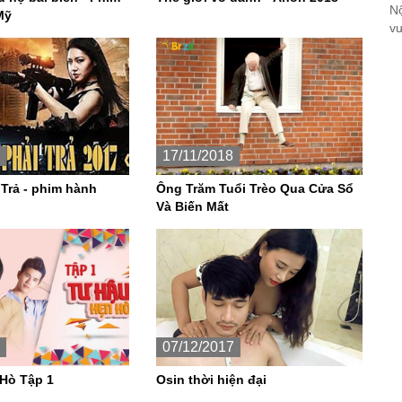
Nộ
Mỹ
vư
17/11/2018
 Trả - phim hành
Ông Trăm Tuổi Trèo Qua Cửa Sổ
Và Biến Mất
07/12/2017
Hò Tập 1
Osin thời hiện đại