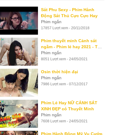
Sát Phu Sexy - Phim Hành
Động Sát Thủ Cực Cực Hay
Phim ngắn
17857 Lượt xem - 20/11/2018
Phim thuyết minh Cảnh sát
ngầm - Phim lẻ hay 2021 - Thể
loại phim hành động
Phim ngắn
8051 Lượt xem - 24/05/2021
Osin thời hiện đại
Phim ngắn
7986 Lượt xem - 07/12/2017
Phim Lẻ Hay NỮ CẢNH SÁT
XINH ĐẸP có Thuyết Minh
Phim ngắn
7608 Lượt xem - 24/05/2021
Phim Hành Động Mỹ Vụ Cướp