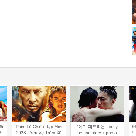
Mới
*이지 패트리온 Leezy
ĐIÊN TỐI - DARKNESS |
 Xã
behind story + photo
Phim Kinh Dị Gây Ám Ảnh