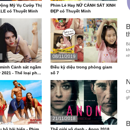
 Vụ Cướp Thị
Phim Lẻ Hay NỮ CẢNH SÁT XINH
LLE có Thuyết Minh
ĐẸP có Thuyết Minh
B
t
Bà
kh
nh
1
08/11/2019
 minh Cảnh sát ngầm
Điều kỳ diệu trong phòng giam
y 2021 - Thể loại phim
số 7
N
Ch
gh
8
21/11/2018
B
 hộ bãi biển - Phim
Thế giới vô danh - Anon 2018