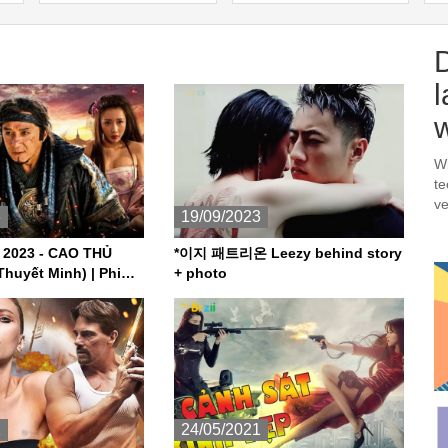
nh
nh
l
Wi
te
ve
3
19/09/2023
 2023 - CAO THỦ
*이지 패트리온 Leezy behind story
huyết Minh) | Phim
+ photo
Võ Thuật Trung Quốc
1
24/05/2021