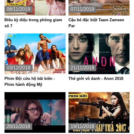
08/11/2019
07/11/2019
Điều kỳ diệu trong phòng giam
Cậu bé đặc biệt Taare Zameen
số 7
Par
03/12/2018
21/11/2018
Phim Đội cứu hộ bãi biển -
Thế giới vô danh - Anon 2018
Phim hành động Mỹ
20/11/2018
19/11/2018