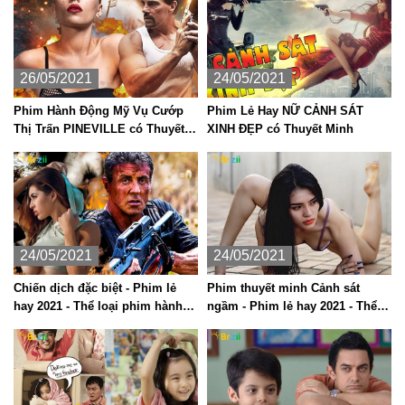
26/05/2021
24/05/2021
Phim Hành Động Mỹ Vụ Cướp
Phim Lẻ Hay NỮ CẢNH SÁT
Thị Trấn PINEVILLE có Thuyết
XINH ĐẸP có Thuyết Minh
Minh
24/05/2021
24/05/2021
Chiến dịch đặc biệt - Phim lẻ
Phim thuyết minh Cảnh sát
hay 2021 - Thể loại phim hành
ngầm - Phim lẻ hay 2021 - Thể
động Mỹ
loại phim hành động