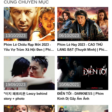
CÙNG CHUYÊN MỤC
13/10/2023
06/10/2023
Phim Lẻ Chiếu Rạp Mới 2023 -
Phim Lẻ Hay 2023 - CAO THỦ
Yêu Vợ Trùm Xã Hội Đen | Phim
LANG BẠT (Thuyết Minh) | Phim
Hành Đông Mỹ Thuyết Minh Hay
Hành Động Võ Thuật Trung
Nhất
Quốc
19/09/2023
10/06/2021
*이지 패트리온 Leezy behind
ĐIÊN TỐI - DARKNESS | Phim
story + photo
Kinh Dị Gây Ám Ảnh