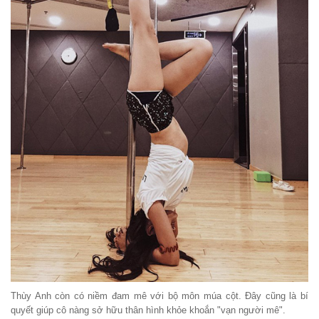
Thùy Anh còn có niềm đam mê với bộ môn múa cột. Đây cũng là bí
quyết giúp cô nàng sở hữu thân hình khỏe khoắn "vạn người mê".