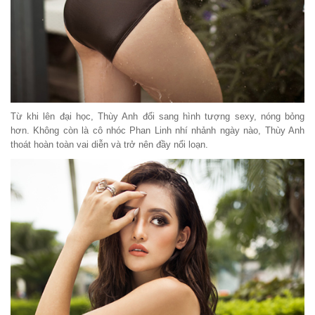
Từ khi lên đại học, Thùy Anh đổi sang hình tượng sexy, nóng bỏng
hơn. Không còn là cô nhóc Phan Linh nhí nhảnh ngày nào, Thùy Anh
thoát hoàn toàn vai diễn và trở nên đầy nổi loạn.