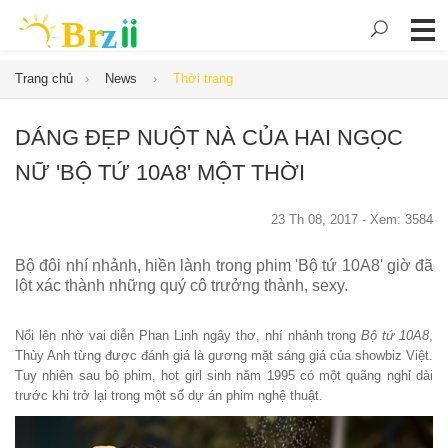
Trang chủ
News
Thời trang
DÁNG ĐẸP NUỘT NÀ CỦA HAI NGỌC
NỮ 'BỘ TỨ 10A8' MỘT THỜI
23 Th 08, 2017 - Xem: 3584
Bộ đôi nhí nhảnh, hiền lành trong phim 'Bộ tứ 10A8' giờ đã
lột xác thành những quý cô trưởng thành, sexy.
Nổi lên nhờ vai diễn Phan Linh ngây thơ, nhí nhảnh trong
Bộ tứ 10A8
,
Thùy Anh từng được đánh giá là gương mặt sáng giá của showbiz Việt.
Tuy nhiên sau bộ phim, hot girl sinh năm 1995 có một quãng nghỉ dài
trước khi trở lại trong một số dự án phim nghệ thuật.