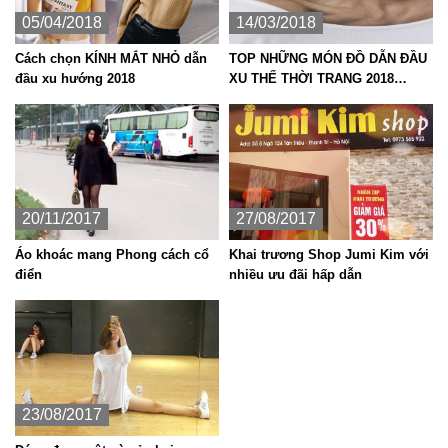
05/04/2018
14/03/2018
Cách chọn KÍNH MẮT NHỎ dẫn
TOP NHỮNG MÓN ĐỒ DẪN ĐẦU
đầu xu hướng 2018
XU THẾ THỜI TRANG 2018
KHÔNG THỂ BỎ QUA
20/11/2017
27/08/2017
Áo khoác mang Phong cách cổ
Khai trương Shop Jumi Kim với
điển
nhiều ưu đãi hấp dẫn
23/08/2017