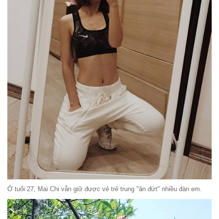
Ở tuổi 27, Mai Chi vẫn giữ được vẻ trẻ trung "ăn đứt" nhiều đàn em.