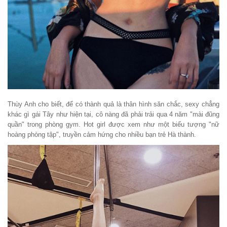
Thùy Anh cho biết, để có thành quả là thân hình săn chắc, sexy chẳng
khác gì gái Tây như hiện tại, cô nàng đã phải trải qua 4 năm "mài đũng
quần" trong phòng gym. Hot girl được xem như một biểu tượng "nữ
hoàng phòng tập", truyền cảm hứng cho nhiều bạn trẻ Hà thành.