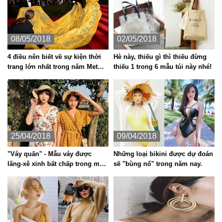
08/05/2018
02/05/2018
4 điều nên biết về sự kiện thời
Hè này, thiếu gì thì thiếu đừng
trang lớn nhất trong năm Met
thiếu 1 trong 6 mẫu túi này nhé!
Gala 2018
25/04/2018
09/04/2018
"Váy quấn" - Mẫu váy được
Những loại bikini được dự đoán
lăng-xê xinh bất chấp trong mùa
sẽ "bùng nổ" trong năm nay.
hè năm nay.