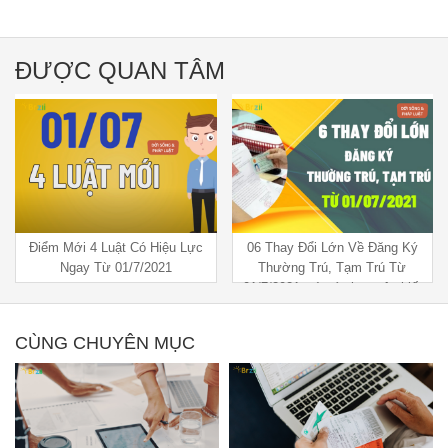
ĐƯỢC QUAN TÂM
06 Thay Đổi Lớn Về Đăng Ký
Bà cụ 02 năm đi đòi Sổ đỏ mà
Thường Trú, Tạm Trú Từ
chưa được - (Phần 2)
01/7/2021 mà các bạn nên biết
CÙNG CHUYÊN MỤC