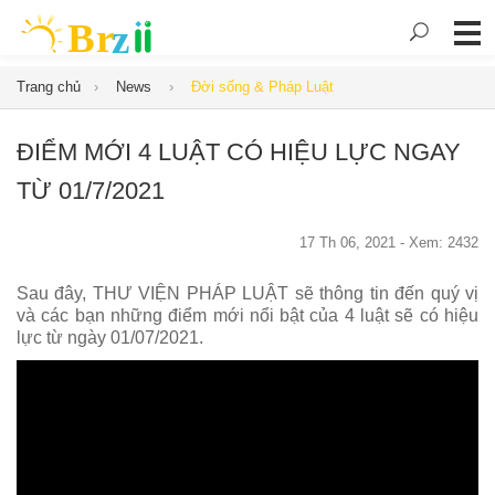
Trang chủ
News
Đời sống & Pháp Luật
ĐIỂM MỚI 4 LUẬT CÓ HIỆU LỰC NGAY
TỪ 01/7/2021
17 Th 06, 2021 - Xem: 2432
Sau đây, THƯ VIỆN PHÁP LUẬT sẽ thông tin đến quý vị
và các bạn những điểm mới nổi bật của 4 luật sẽ có hiệu
lực từ ngày 01/07/2021.