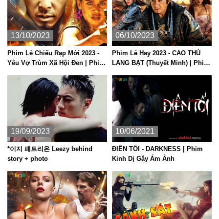
13/10/2023
06/10/2023
Phim Lẻ Chiếu Rạp Mới 2023 -
Phim Lẻ Hay 2023 - CAO THỦ
Yêu Vợ Trùm Xã Hội Đen | Phim
LANG BẠT (Thuyết Minh) | Phim
Hành Đông Mỹ Thuyết Minh Hay
Hành Động Võ Thuật Trung
Nhất
Quốc
19/09/2023
10/06/2021
*이지 패트리온 Leezy behind
ĐIÊN TỐI - DARKNESS | Phim
story + photo
Kinh Dị Gây Ám Ảnh