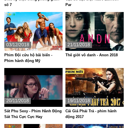
số 7
Par
03/12/2018
21/11/2018
Phim Đội cứu hộ bãi biển -
Thế giới vô danh - Anon 2018
Phim hành động Mỹ
20/11/2018
19/11/2018
Sát Phu Sexy - Phim Hành Động
Cái Giá Phải Trả - phim hành
Sát Thủ Cực Cực Hay
động 2017