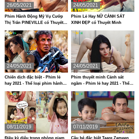
26/05/2021
24/05/2021
Phim Hành Động Mỹ Vụ Cướp
Phim Lẻ Hay NỮ CẢNH SÁT
Thị Trấn PINEVILLE có Thuyết
XINH ĐẸP có Thuyết Minh
Minh
24/05/2021
24/05/2021
Chiến dịch đặc biệt - Phim lẻ
Phim thuyết minh Cảnh sát
hay 2021 - Thể loại phim hành
ngầm - Phim lẻ hay 2021 - Thể
động Mỹ
loại phim hành động
08/11/2019
07/11/2019
Điều kỳ diệu trong phòng giam
Cậu bé đặc biệt Taare Zameen