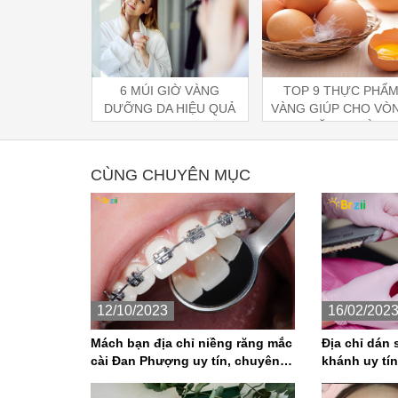
IỜ VÀNG
TOP 9 THỰC PHẨM
10 mẹo nhỏ giúp bạ
 HIỆU QUẢ
VÀNG GIÚP CHO VÒNG
muốn sở hữu mái tóc 
1 CĂNG TRÒN
và khỏe
CÙNG CHUYÊN MỤC
12/10/2023
16/02/202
Mách bạn địa chỉ niềng răng mắc
Địa chỉ dán 
cài Đan Phượng uy tín, chuyên
khánh uy tín
nghiệp
trường