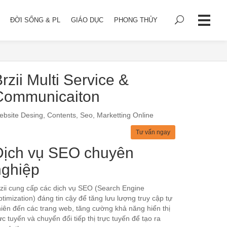
ĐỜI SỐNG & PL
GIÁO DỤC
PHONG THỦY
rzii Multi Service &
Communicaiton
bsite Desing, Contents, Seo, Marketting Online
Tư vấn ngay
Dịch vụ SEO chuyên
nghiệp
zii cung cấp các dịch vụ SEO (Search Engine
timization) đáng tin cậy để tăng lưu lượng truy cập tự
iên đến các trang web, tăng cường khả năng hiển thị
ực tuyến và chuyển đổi tiếp thị trực tuyến để tạo ra