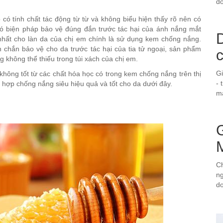
do
 có tính chất tác động từ từ và không biểu hiện thấy rõ nên có
có biện pháp bảo vệ đúng đắn trước tác hại của ánh nắng mắt
D
t nhất cho làn da của chị em chính là sử dụng kem chống nắng.
chắn bảo vệ cho da trước tác hại của tia tử ngoại, sản phẩm
g không thể thiếu trong túi xách của chị em.
G
hông tốt từ các chất hóa học có trong kem chống nắng trên thị
- 
n hợp chống nắng siêu hiệu quả và tốt cho da dưới đây.
ma
Ch
ng
d