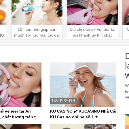
C
n
Địa chỉ dán sứ veneer tại
Mách bạn địa chỉ niềng
S
dài
An khánh uy tín, chất
răng mắc cài Đan
lượng trên thị trường
Phượng uy tín, chuyên
nghiệp
l
Wi
te
ve
3
02/05/2018
sứ veneer tại An
KU CASINO ✔️ KUCASINO Nhà Cái
, chất lượng trên thị
KU Casino online số 1 ⭐️