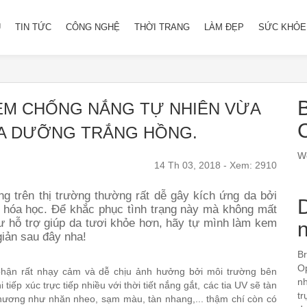
Ủ
TIN TỨC
CÔNG NGHỆ
THỜI TRANG
LÀM ĐẸP
SỨC KHỎE
B
EM CHỐNG NẮNG TỰ NHIÊN VỪA
A DƯỠNG TRẮNG HỒNG.
We
14 Th 03, 2018 - Xem: 2910
g trên thị trường thường rất dễ gây kích ứng da bởi
 hóa học. Để khắc phục tình trạng này mà không mất
ư hỗ trợ giúp da tươi khỏe hơn, hãy tự mình làm kem
iản sau đây nha!
Br
Op
phận rất nhạy cảm và dễ chịu ảnh hưởng bởi môi trường bên
nh
 tiếp xúc trực tiếp nhiều với thời tiết nắng gắt, các tia UV sẽ tàn
tr
 thương như nhăn nheo, sạm màu, tàn nhang,... thậm chí còn có