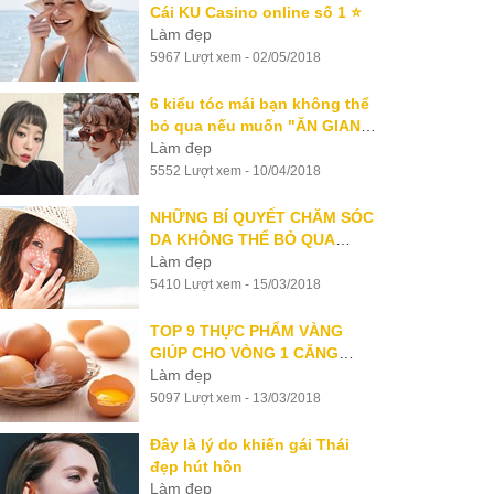
Cái KU Casino online số 1 ⭐️
Làm đẹp
5967 Lượt xem - 02/05/2018
6 kiểu tóc mái bạn không thể
bỏ qua nếu muốn "ĂN GIAN
TUỔI"
Làm đẹp
5552 Lượt xem - 10/04/2018
NHỮNG BÍ QUYẾT CHĂM SÓC
DA KHÔNG THỂ BỎ QUA
TRONG NGÀY HÈ NÓNG
Làm đẹp
5410 Lượt xem - 15/03/2018
TOP 9 THỰC PHẨM VÀNG
GIÚP CHO VÒNG 1 CĂNG
TRÒN
Làm đẹp
5097 Lượt xem - 13/03/2018
Đây là lý do khiến gái Thái
đẹp hút hồn
Làm đẹp