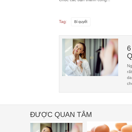
Tag:
Bí quyết
6
Q
Ng
rấ
da
ch
ĐƯỢC QUAN TÂM