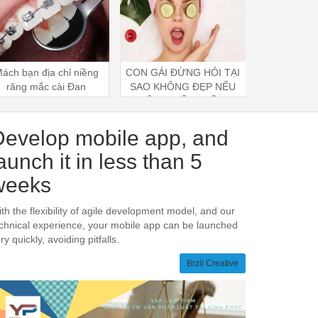
ON GÁI ĐỪNG HỎI TẠI
6 MÚI GIỜ VÀNG
TOP 9 T
AO KHÔNG ĐẸP NẾU
DƯỠNG DA HIỆU QUẢ
VÀNG GIÚ
KHÔNG BIẾT NHỮNG
1 CĂN
MẸO NÀY.
Develop mobile app, and
aunch it in less than 5
weeks
th the flexibility of agile development model, and our
chnical experience, your mobile app can be launched
ry quickly, avoiding pitfalls.
Brzii Creative