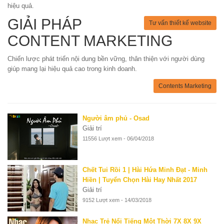
hiệu quả.
GIẢI PHÁP
Tư vấn thiết kế website
CONTENT MARKETING
Chiến lược phát triển nội dung bền vững, thân thiện với người dùng
giúp mang lại hiệu quả cao trong kinh doanh.
Contents Marketing
Người âm phủ - Osad
Giải trí
11556 Lượt xem - 06/04/2018
Chết Tui Rồi 1 | Hài Hứa Minh Đạt - Minh
Hiền | Tuyển Chọn Hài Hay Nhất 2017
Giải trí
9152 Lượt xem - 14/03/2018
Nhạc Trẻ Nổi Tiếng Một Thời 7X 8X 9X