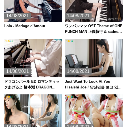
14/08/2021
14/08/2021
Lola - Mariage d'Amour
ワンパンマン OST Theme of ONE
PUNCH MAN 正義執行 & sadness
[ピアノ]
14/08/2021
14/08/2021
ドラゴンボール ED ロマンティッ
Just Want To Look At You -
クあげるよ 橋本潮 DRAGON
Hisaishi Joe / 당신만을 보고 있었
BALL [ピアノ]
다 君だけを見ていた
14/08/2021
14/08/2021