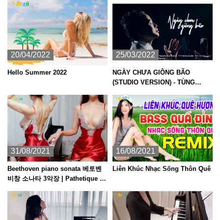
20/04/2022
25/03/2022
Hello Summer 2022
NGÀY CHƯA GIÔNG BÃO
(STUDIO VERSION) - TÙNG
DƯƠNG (ST: Phan Mạnh Quỳnh)
31/08/2021
16/08/2021
Beethoven piano sonata 베토벤
Liên Khúc Nhạc Sống Thôn Quê
비창 소나타 3악장 | Pathetique ピ
アノ