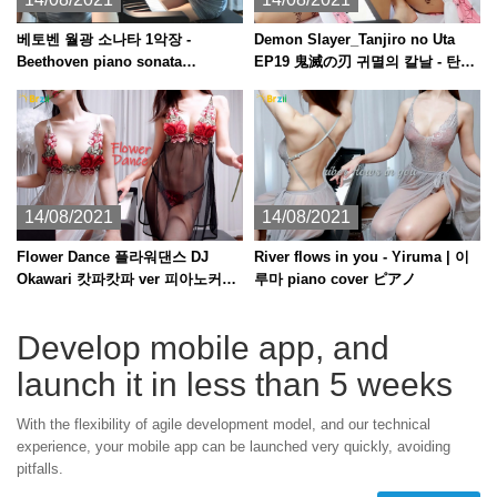
베토벤 월광 소나타 1악장 -
Demon Slayer_Tanjiro no Uta
Beethoven piano sonata
EP19 鬼滅の刃 귀멸의 칼날 - 탄지
Moonlight /asmr
로의 노래 piano + kalimba 피아노
ピアノ 칼림바 カリンバ
14/08/2021
14/08/2021
Flower Dance 플라워댄스 DJ
River flows in you - Yiruma | 이
Okawari 캇파캇파 ver 피아노커버
루마 piano cover ピアノ
piano cover ピアノ
Develop mobile app, and
launch it in less than 5 weeks
With the flexibility of agile development model, and our technical
experience, your mobile app can be launched very quickly, avoiding
pitfalls.