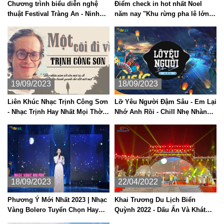
Chương trình biểu diễn nghệ
Điểm check in hot nhất Noel
thuật Festival Tràng An - Ninh
năm nay "Khu rừng pha lê lớn
Bình 2023.
nhất Việt Nam"
19/09/2023
18/09/2023
Liên Khúc Nhạc Trịnh Công Sơn
Lỡ Yêu Người Đậm Sâu - Em Lại
- Nhạc Trịnh Hay Nhất Mọi Thời
Nhớ Anh Rồi - Chill Nhẹ Nhàng
Đại
Hot TikTok 2023
18/09/2023
22/04/2022
Phương Ý Mới Nhất 2023 | Nhạc
Khai Trương Du Lịch Biển
Vàng Bolero Tuyển Chọn Hay
Quỳnh 2022 - Dấu Ấn Và Khát
Nhất
Vọng