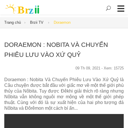
Trang chủ
Brzii TV
Doraemon
DORAEMON : NOBITA VÀ CHUYẾN
PHIÊU LƯU VÀO XỨ QUỶ
09 Th 09, 2021 - Xem: 15725
Doraemon : Nobita Và Chuyến Phiêu Lưu Vào Xứ Quỷ là
Câu chuyện được bắt đầu với giấc mơ về một thế giới phù
thủy của Nôbita. Tuy được Đêkhi giải thích rõ ràng nhưng
Nôbita vẫn không nguôi mơ mộng về một thế giới phép
thuật. Cùng với đó là sự xuất hiện của hai pho tượng đá
Nôbita và Đôrêmon một cách bí ẩn...