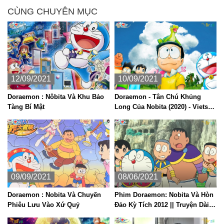
CÙNG CHUYÊN MỤC
12/09/2021
10/09/2021
Doraemon : Nôbita Và Khu Bảo
Doraemon - Tân Chú Khủng
Tàng Bí Mật
Long Của Nobita (2020) - Vietsub
- Thuyết minh
09/09/2021
08/06/2021
Doraemon : Nobita Và Chuyến
Phim Doraemon: Nobita Và Hòn
Phiêu Lưu Vào Xứ Quỷ
Đảo Kỳ Tích 2012 || Truyện Dài (
Thuyết Minh)