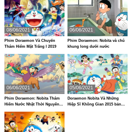
08/06/2021
06/06/2021
Phim Doraemon Và Chuyến
Phim Doraemon: Nobita và chú
Thám Hiểm Mặt Trăng l 2019
khung long dưới nước
06/06/2021
05/06/2021
Phim Doraemon: Nobita Thám
Doraemon Nobita Và Những
Hiểm Nước Nhật Thời Nguyên
Hiệp Sĩ Không Gian 2015 bản
Thủy
lồng tiếng