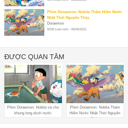
Phim Doraemon: Nobita Thám Hiểm Nước
Nhật Thời Nguyên Thủy
Doraemon
6038 Lượt xem - 06/06/2021
ĐƯỢC QUAN TÂM
Phim Doraemon: Nobita Thám
Doraemon Nobita Và Những
Hiểm Nước Nhật Thời Nguyên
Hiệp Sĩ Không Gian 2015 bản
Thủy
lồng tiếng