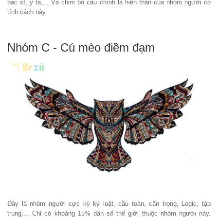
bác sĩ, y tá,... Và chim bồ câu chính là hiện thân của nhóm người có
tính cách này.
Nhóm C - Cú mèo điềm đạm
Đây là nhóm người cực kỳ kỷ luật, cầu toàn, cẩn trọng, Logic, tập
trung,... Chỉ có khoảng 15% dân số thế giới thuộc nhóm người này.