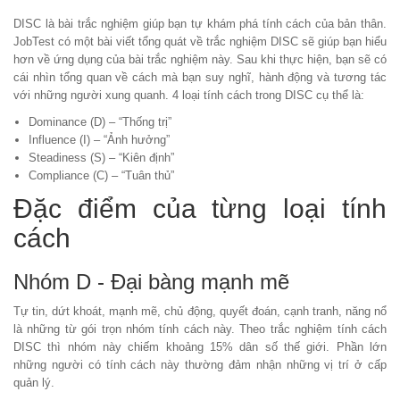
DISC
là bài trắc nghiệm giúp bạn tự khám phá tính cách của bản thân.
JobTest có một bài viết
tổng quát về trắc nghiệm DISC
sẽ giúp bạn hiểu
hơn về ứng dụng của bài trắc nghiệm này. Sau khi thực hiện, bạn sẽ có
cái nhìn tổng quan về cách mà bạn suy nghĩ, hành động và tương tác
với những người xung quanh. 4 loại tính cách trong DISC cụ thể là:
Dominance (D) – “Thống trị”
Influence (I) – “Ảnh hưởng”
Steadiness (S) – “Kiên định”
Compliance (C) – “Tuân thủ”
Đặc điểm của từng loại tính
cách
Nhóm D - Đại bàng mạnh mẽ
Tự tin, dứt khoát, mạnh mẽ, chủ động, quyết đoán, cạnh tranh, năng nổ
là những từ gói trọn nhóm tính cách này. Theo
trắc nghiệm tính cách
DISC
thì nhóm này chiếm khoảng 15% dân số thế giới. Phần lớn
những người có tính cách này thường đảm nhận những vị trí ở cấp
quản lý.