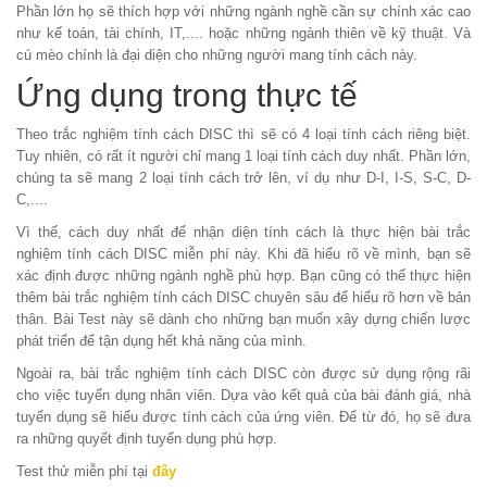
Phần lớn họ sẽ thích hợp với những ngành nghề cần sự chính xác cao
như kế toán, tài chính, IT,.... hoặc những ngành thiên về kỹ thuật. Và
cú mèo chính là đại diện cho những người mang tính cách này.
Ứng dụng trong thực tế​​​​​​
Theo
trắc nghiệm tính cách DISC thì sẽ có 4 loại tính cách riêng biệt.
Tuy nhiên, có rất ít người chỉ mang 1 loại tính cách duy nhất. Phần lớn,
chúng ta sẽ mang 2 loại tính cách trở lên, ví dụ như D-I, I-S, S-C, D-
C,....
Vì thế, cách duy nhất để nhận diện tính cách là thực hiện bài trắc
nghiệm tính cách DISC miễn phí này. Khi đã hiểu rõ về mình, bạn sẽ
xác định được những ngành nghề phù hợp. Bạn cũng có thể thực hiện
thêm bài trắc nghiệm tính cách DISC chuyên sâu để hiểu rõ hơn về bản
thân. Bài Test này sẽ dành cho những bạn muốn xây dựng chiến lược
phát triển để tận dụng hết khả năng của mình.
Ngoài ra, bài trắc nghiệm tính cách DISC còn được sử dụng rộng rãi
cho việc tuyển dụng nhân viên. Dựa vào kết quả của bài đánh giá, nhà
tuyển dụng sẽ hiểu được tính cách của ứng viên. Để từ đó, họ sẽ đưa
ra những quyết định tuyển dụng phù hợp.
Test thử miễn phí tại
đây