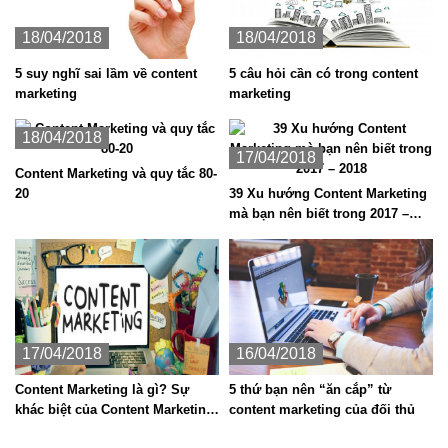
18/04/2018
18/04/2018
5 suy nghĩ sai lầm về content
5 câu hỏi cần có trong content
marketing
marketing
18/04/2018
17/04/2018
Content Marketing và quy tắc 80-
20
39 Xu hướng Content Marketing
mà bạn nên biết trong 2017 –
2018
17/04/2018
16/04/2018
Content Marketing là gì? Sự
5 thứ bạn nên “ăn cắp” từ
khác biệt của Content Marketing
content marketing của đối thủ
và Những Content bình thường.