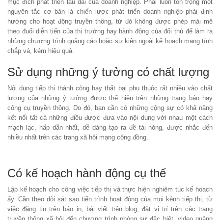
mục đích phát triển lâu dài của doanh nghiệp. Phải luôn tôn trọng một
nguyên tắc cơ bản là chiến lược phát triển doanh nghiệp phải định
hướng cho hoạt động truyền thông, từ đó không được phép mải mê
theo đuổi diễn tiến của thị trường hay hành động của đối thủ để làm ra
những chương trình quảng cáo hoặc sự kiện ngoài kế hoạch mang tính
chắp vá, kém hiệu quả.
Sử dụng những ý tưởng có chất lượng
Nội dung tiếp thị thành công hay thất bại phụ thuộc rất nhiều vào chất
lượng của những ý tưởng được thể hiện trên những trang báo hay
công cụ truyền thông. Do đó, bạn cần có những cộng sự có khả năng
kết nối tất cả những điều được đưa vào nội dung với nhau một cách
mạch lạc, hấp dẫn nhất, dễ dàng tạo ra đề tài nóng, được nhắc đến
nhiều nhất trên các trang xã hội mạng cộng đồng.
Có kế hoạch hành động cụ thể
Lập kế hoạch cho công việc tiếp thị và thực hiện nghiêm túc kế hoạch
ấy. Cần theo dõi sát sao tiến trình hoạt động của mọi kênh tiếp thị, từ
việc đăng tin trên báo in, bài viết trên blog, đặt vị trí trên các trang
truyền thông xã hội đến chương trình phóng sự đặc biệt, video quảng