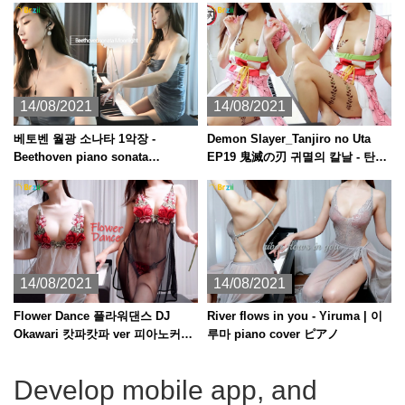
14/08/2021
14/08/2021
베토벤 월광 소나타 1악장 -
Demon Slayer_Tanjiro no Uta
Beethoven piano sonata
EP19 鬼滅の刃 귀멸의 칼날 - 탄지
Moonlight /asmr
로의 노래 piano + kalimba 피아노
ピアノ 칼림바 カリンバ
14/08/2021
14/08/2021
Flower Dance 플라워댄스 DJ
River flows in you - Yiruma | 이
Okawari 캇파캇파 ver 피아노커버
루마 piano cover ピアノ
piano cover ピアノ
Develop mobile app, and