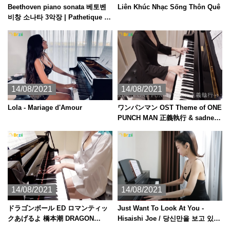
Beethoven piano sonata 베토벤
Liên Khúc Nhạc Sống Thôn Quê
비창 소나타 3악장 | Pathetique ピ
アノ
14/08/2021
14/08/2021
Lola - Mariage d'Amour
ワンパンマン OST Theme of ONE
PUNCH MAN 正義執行 & sadness
[ピアノ]
14/08/2021
14/08/2021
ドラゴンボール ED ロマンティッ
Just Want To Look At You -
クあげるよ 橋本潮 DRAGON
Hisaishi Joe / 당신만을 보고 있었
BALL [ピアノ]
다 君だけを見ていた