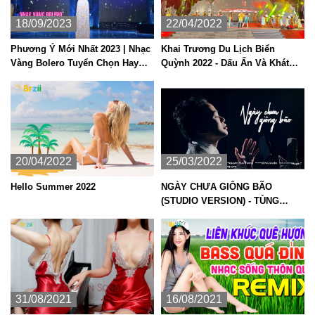
18/09/2023
22/04/2022
Phương Ý Mới Nhất 2023 | Nhạc
Khai Trương Du Lịch Biển
Vàng Bolero Tuyển Chọn Hay
Quỳnh 2022 - Dấu Ấn Và Khát
Nhất
Vọng
20/04/2022
25/03/2022
Hello Summer 2022
NGÀY CHƯA GIÔNG BÃO
(STUDIO VERSION) - TÙNG
DƯƠNG (ST: Phan Mạnh Quỳnh)
31/08/2021
16/08/2021