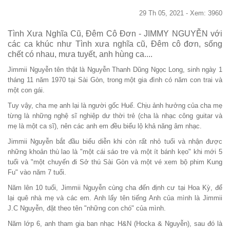
29 Th 05, 2021 - Xem: 3960
Tình Xưa Nghĩa Cũ, Đêm Cô Đơn - JIMMY NGUYỄN với
các ca khúc như Tình xưa nghĩa cũ, Đêm cô đơn, sống
chết có nhau, mưa tuyết, anh hùng ca....
Jimmii Nguyễn tên thật là Nguyễn Thanh Dũng Ngọc Long, sinh ngày 1
tháng 11 năm 1970 tại Sài Gòn, trong một gia đình có năm con trai và
một con gái.
Tuy vậy, cha mẹ anh lại là người gốc Huế. Chịu ảnh hưởng của cha mẹ
từng là những nghệ sĩ nghiệp dư thời trẻ (cha là nhạc công guitar và
mẹ là một ca sĩ), nên các anh em đều biểu lộ khả năng âm nhạc.
Jimmii Nguyễn bắt đầu biểu diễn khi còn rất nhỏ tuổi và nhận được
những khoản thù lao là "một cái sáo tre và một ít bánh kẹo" khi mới 5
tuổi và "một chuyến đi Sở thú Sài Gòn và một vé xem bộ phim Kung
Fu" vào năm 7 tuổi.
Năm lên 10 tuổi, Jimmii Nguyễn cùng cha đến định cư tại Hoa Kỳ, để
lại quê nhà mẹ và các em. Anh lấy tên tiếng Anh của mình là Jimmii
J.C Nguyễn, đặt theo tên "những con chó" của mình.
Năm lớp 6, anh tham gia ban nhạc H&N (Hocka & Nguyễn), sau đó là