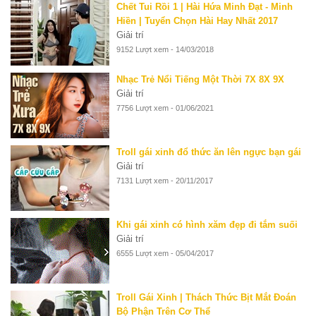
Chết Tui Rồi 1 | Hài Hứa Minh Đạt - Minh
Hiền | Tuyển Chọn Hài Hay Nhất 2017
Giải trí
9152 Lượt xem - 14/03/2018
Nhạc Trẻ Nổi Tiếng Một Thời 7X 8X 9X
Giải trí
7756 Lượt xem - 01/06/2021
Troll gái xinh đổ thức ăn lên ngực bạn gái
Giải trí
7131 Lượt xem - 20/11/2017
Khi gái xinh có hình xăm đẹp đi tắm suối
Giải trí
6555 Lượt xem - 05/04/2017
Troll Gái Xinh | Thách Thức Bịt Mắt Đoán
Bộ Phận Trên Cơ Thể