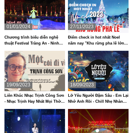
01/01/2024
27/11/2023
Chương trình biểu diễn nghệ
Điểm check in hot nhất Noel
thuật Festival Tràng An - Ninh
năm nay "Khu rừng pha lê lớn
Bình 2023.
nhất Việt Nam"
19/09/2023
18/09/2023
Liên Khúc Nhạc Trịnh Công Sơn
Lỡ Yêu Người Đậm Sâu - Em Lại
- Nhạc Trịnh Hay Nhất Mọi Thời
Nhớ Anh Rồi - Chill Nhẹ Nhàng
Đại
Hot TikTok 2023