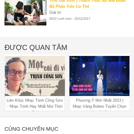
Troll Gái Xinh | Thách Thức Bịt Mắt Đoán
Bộ Phận Trên Cơ Thể
Giải trí
6522 Lượt xem - 20/11/2017
ĐƯỢC QUAN TÂM
Phương Ý Mới Nhất 2023 |
Liên Khúc Nhạc Sống Thôn Quê
Nhạc Vàng Bolero Tuyển Chọn
Hay Nhất
CÙNG CHUYÊN MỤC