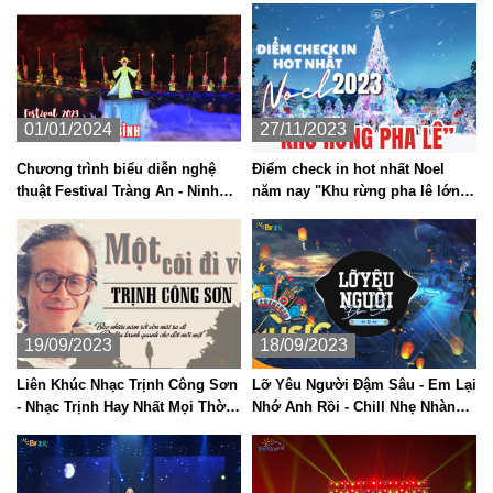
01/01/2024
27/11/2023
Chương trình biểu diễn nghệ
Điểm check in hot nhất Noel
thuật Festival Tràng An - Ninh
năm nay "Khu rừng pha lê lớn
Bình 2023.
nhất Việt Nam"
19/09/2023
18/09/2023
Liên Khúc Nhạc Trịnh Công Sơn
Lỡ Yêu Người Đậm Sâu - Em Lại
- Nhạc Trịnh Hay Nhất Mọi Thời
Nhớ Anh Rồi - Chill Nhẹ Nhàng
Đại
Hot TikTok 2023