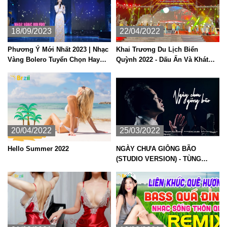
18/09/2023
22/04/2022
Phương Ý Mới Nhất 2023 | Nhạc
Khai Trương Du Lịch Biển
Vàng Bolero Tuyển Chọn Hay
Quỳnh 2022 - Dấu Ấn Và Khát
Nhất
Vọng
20/04/2022
25/03/2022
Hello Summer 2022
NGÀY CHƯA GIÔNG BÃO
(STUDIO VERSION) - TÙNG
DƯƠNG (ST: Phan Mạnh Quỳnh)