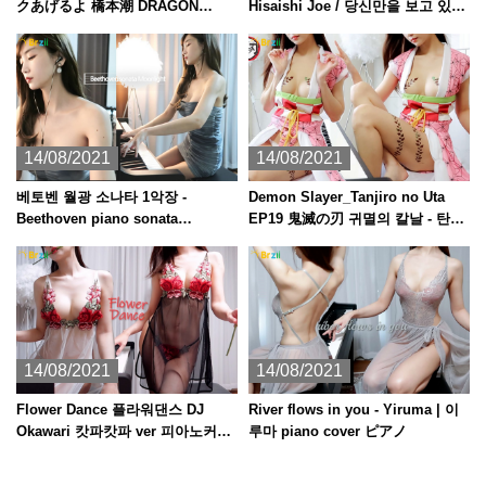
クあげるよ 橋本潮 DRAGON
Hisaishi Joe / 당신만을 보고 있었
BALL [ピアノ]
다 君だけを見ていた
14/08/2021
14/08/2021
베토벤 월광 소나타 1악장 -
Demon Slayer_Tanjiro no Uta
Beethoven piano sonata
EP19 鬼滅の刃 귀멸의 칼날 - 탄지
Moonlight /asmr
로의 노래 piano + kalimba 피아노
ピアノ 칼림바 カリンバ
14/08/2021
14/08/2021
Flower Dance 플라워댄스 DJ
River flows in you - Yiruma | 이
Okawari 캇파캇파 ver 피아노커버
루마 piano cover ピアノ
piano cover ピアノ