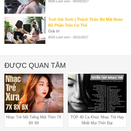
6556 Lượt xem - 05/04/2017
Troll Gái Xinh | Thách Thức Bịt Mắt Đoán
Bộ Phận Trên Cơ Thể
Giải trí
6525 Lượt xem - 20/11/2017
ĐƯỢC QUAN TÂM
Nhạc Trẻ Nổi Tiếng Một Thời 7X
TOP 40 Ca Khúc Nhạc Trẻ Hay
8X 9X
Nhất Mọi Thời Đại