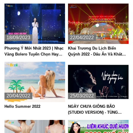
Đại
Hot TikTok 2023
18/09/2023
22/04/2022
Phương Ý Mới Nhất 2023 | Nhạc
Khai Trương Du Lịch Biển
Vàng Bolero Tuyển Chọn Hay
Quỳnh 2022 - Dấu Ấn Và Khát
Nhất
Vọng
20/04/2022
25/03/2022
Hello Summer 2022
NGÀY CHƯA GIÔNG BÃO
(STUDIO VERSION) - TÙNG
DƯƠNG (ST: Phan Mạnh Quỳnh)