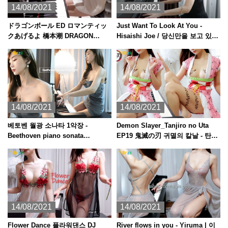
14/08/2021
14/08/2021
ドラゴンボール ED ロマンティッ
Just Want To Look At You -
クあげるよ 橋本潮 DRAGON
Hisaishi Joe / 당신만을 보고 있었
BALL [ピアノ]
다 君だけを見ていた
14/08/2021
14/08/2021
베토벤 월광 소나타 1악장 -
Demon Slayer_Tanjiro no Uta
Beethoven piano sonata
EP19 鬼滅の刃 귀멸의 칼날 - 탄지
Moonlight /asmr
로의 노래 piano + kalimba 피아노
ピアノ 칼림바 カリンバ
14/08/2021
14/08/2021
Flower Dance 플라워댄스 DJ
River flows in you - Yiruma | 이