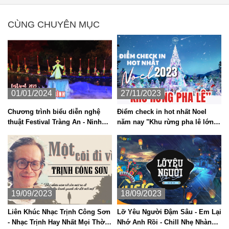
CÙNG CHUYÊN MỤC
01/01/2024
27/11/2023
Chương trình biểu diễn nghệ
Điểm check in hot nhất Noel
thuật Festival Tràng An - Ninh
năm nay "Khu rừng pha lê lớn
Bình 2023.
nhất Việt Nam"
19/09/2023
18/09/2023
Liên Khúc Nhạc Trịnh Công Sơn
Lỡ Yêu Người Đậm Sâu - Em Lại
- Nhạc Trịnh Hay Nhất Mọi Thời
Nhớ Anh Rồi - Chill Nhẹ Nhàng