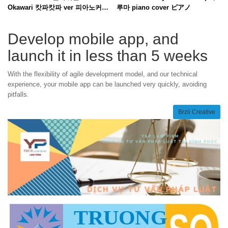
Okawari 캇파캇파 ver 피아노커버
루마 piano cover ピアノ
piano cover ピアノ
Develop mobile app, and
launch it in less than 5 weeks
With the flexibility of agile development model, and our technical
experience, your mobile app can be launched very quickly, avoiding
pitfalls.
Brzii Creative