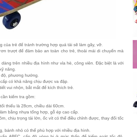
 của trẻ để tránh trường hợp quá tải sẽ làm gãy, vỡ.
ơn trượt để đảm bảo an toàn cho trẻ, thoải mái di chuyển mà
àng trên nhiều địa hình như vỉa hè, công viên. Đặc biệt là với
kỹ năng.
c độ, phương hướng.
o cấp có khả năng chịu được va đập.
t vui nhộn, bắt mắt để kích thích trẻ.
 cần kiểm tra gồm:
ối thiểu là 28cm, chiều dài 60cm.
 làm bằng nhựa tổng hợp, gỗ ép cao cấp.
m, chịu trọng tải lớn, ốc vít có thể điều chỉnh được, thay đổi tốc
g, bánh nhỏ có thể phù hợp với nhiều địa hình.
huẩn ABEC, cấp độ vòng bi ở mức thấp để kiếm soát tốc độ,