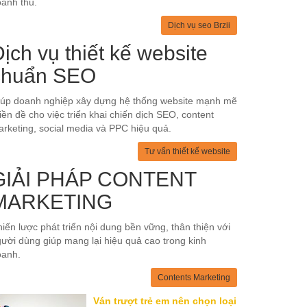
anh thu.
Dịch vụ seo Brzii
ịch vụ thiết kế website
chuẩn SEO
iúp doanh nghiệp xây dựng hệ thống website mạnh mẽ
tiền đề cho việc triển khai chiến dịch SEO, content
rketing, social media và PPC hiệu quả.
Tư vấn thiết kế website
GIẢI PHÁP CONTENT
MARKETING
iến lược phát triển nội dung bền vững, thân thiện với
ười dùng giúp mang lại hiệu quả cao trong kinh
oanh.
Contents Marketing
Ván trượt trẻ em nên chọn loại