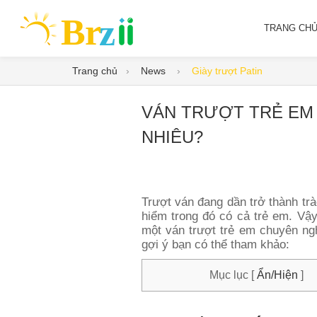
TRANG CH
Trang chủ
News
Giày trượt Patin
VÁN TRƯỢT TRẺ EM 
NHIÊU?
Trượt ván đang dần trở thành trào
hiểm trong đó có cả trẻ em. Vậ
một ván trượt trẻ em chuyên ng
gợi ý bạn có thể tham khảo:
Mục lục
[
Ẩn/Hiện
]