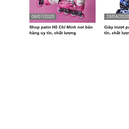
06/07/2020
28/04/202
Shop patin Hồ Chí Minh nơi bán
Giày trượt p
hàng uy tín, chất lượng
tín, chất lư