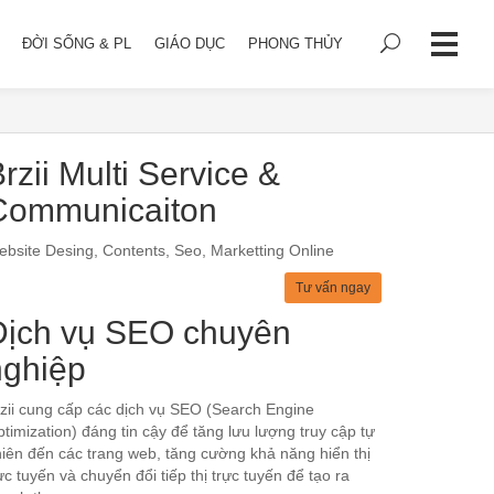
ĐỜI SỐNG & PL
GIÁO DỤC
PHONG THỦY
rzii Multi Service &
Communicaiton
bsite Desing, Contents, Seo, Marketting Online
Tư vấn ngay
Dịch vụ SEO chuyên
nghiệp
zii cung cấp các dịch vụ SEO (Search Engine
timization) đáng tin cậy để tăng lưu lượng truy cập tự
iên đến các trang web, tăng cường khả năng hiển thị
ực tuyến và chuyển đổi tiếp thị trực tuyến để tạo ra