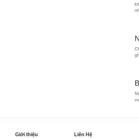
kh
nh
N
Ch
gh
B
Nộ
vư
Giới thiệu
Liên Hệ