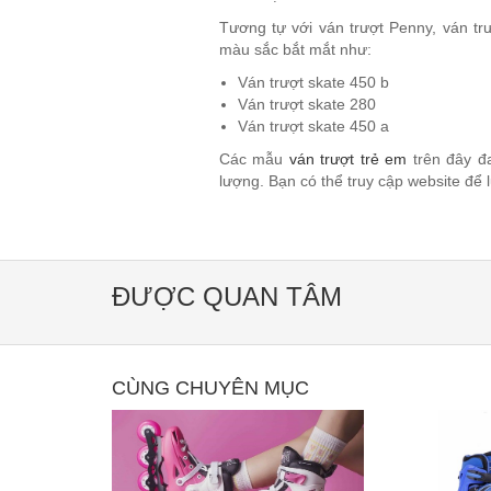
Tương tự với ván trượt Penny, ván tr
màu sắc bắt mắt như:
Ván trượt skate 450 b
Ván trượt skate 280
Ván trượt skate 450 a
Các mẫu
ván trượt trẻ em
trên đây đ
lượng. Bạn có thể truy cập website
để l
ĐƯỢC QUAN TÂM
CÙNG CHUYÊN MỤC