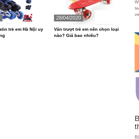
Wi
te
ve
0
28/04/2020
atin trẻ em Hà Nội uy
Ván trượt trẻ em nên chọn loại
ợng
nào? Giá bao nhiêu?
B
t
Bà