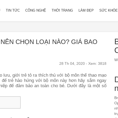
Ủ
TIN TỨC
CÔNG NGHỆ
THỜI TRANG
LÀM ĐẸP
SỨC KHỎE
B
NÊN CHỌN LOẠI NÀO? GIÁ BAO
We
28 Th 04, 2020 - Xem: 3818
 lưu, giới trẻ tỏ ra thích thú với bộ môn thể thao mạo
y để trẻ hào hứng với bộ môn này hơn hãy sắm ngay
hiệp để đảm bảo an toàn cho bé. Dưới đây là một số
Br
Op
nh
tr