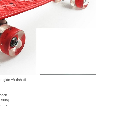
 giản và tinh tế
n
cách
 trung
n đại