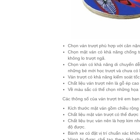
Chọn ván trượt phù hợp với cân nặng
Chọn mặt ván có khả năng chống tr
không lo trượt ngã.
Chọn ván có khả năng di chuyển dễ d
những bé mới học trượt và chưa có 
Ván trượt có khả năng kiểm soát tố
Chất liệu ván trượt nên là gỗ ép ca
Về màu sắc có thể chọn những họa tiế
Các thông số của ván trượt trẻ em bạn
Kích thước mặt ván gồm chiều rộng t
Chất liệu mặt ván trượt có thể được
Chất liệu trục ván nên là hợp kim nhô
độ được.
Bánh xe có đặt vị trí chuẩn xác khôn
Vòng bi được chế tạo theo tiêu c